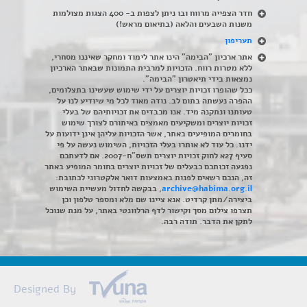
חדר הצפייה מרווח ובו ניתן לצפות ב- 400 הצגות מצולמות
משנות השבעים והלאה (בתיאום מראש!)
תעריפון
אתר ארכיון "הבימה" הינו אתר לימוד ומחקר שאיננו מסחרי,
ללא מטרות רווח. הזכויות למרבית התמונות שבאתר הארכיון
נמצאות בידי תיאטרון "הבימה".
ככל שהופרו זכויות יוצרים על ידי שימוש שעשינו בתצלומים,
ההפרה נעשתה בתום לב. נודה מאוד לכל מי שיודיע לנו על
טעותנו ונתקנה מיד. אנו מכבדים את זכויותיהם של בעלי
זכויות יוצרים ומשקיעים מאמצים באיתורם לצורך שימוש
בחומרים המופיעים באתר, אשר הזכויות עליהן אינן ידועות על
ידנו. כל עוד לא אותרו בעלי הזכויות, השימוש נעשה על פי
סעיף 27א לחוק זכויות יוצרים תשס"ח-2007. אם לדעתכם
נפגעה זכותכם כבעלים של זכויות יוצרים בחומר המופיע באתר
זה, הנכם רשאים לפנות באמצעות דואר אלקטרוני לכתובת:
archive@habima.org.il
, בבקשה לחדול מעשיית השימוש
ביצירה/מתן קרדיט. אנא ציינו שם מלא ומספר טלפון וכן
תצרפו צילום מסך וקישור לדף הרלוונטי באתר, על מנת שנוכל
לתקן את הדבר. תודה רבה.
Designed By