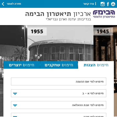
חזרה לאתר
צרו קשר
ארכיון
תיאטרון הבימה
בנדיבות: עדנה וארנן גבריאלי
חיפוש
הצגות
חיפוש
שחקנים
חיפוש
יוצרים
חיפוש לפי שם ההצגה
חיפוש לפי א - ב
חיפוש לפי א - ב
חיפוש לפי שנת ההעלאה
חיפוש לפי שנת ההעלאה
חיפוש לפי סוגה
חיפוש לפי סוגה