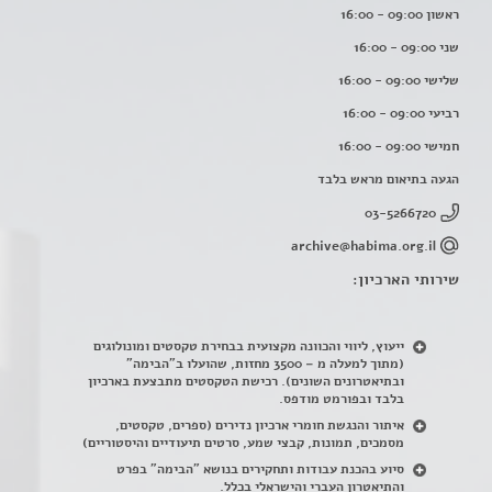
ראשון 09:00 - 16:00
שני 09:00 - 16:00
שלישי 09:00 - 16:00
רביעי 09:00 - 16:00
חמישי 09:00 - 16:00
הגעה בתיאום מראש בלבד
03-5266720
archive@habima.org.il
שירותי הארכיון:
ייעוץ, ליווי והכוונה מקצועית בבחירת טקסטים ומונולוגים
(מתוך למעלה מ – 3500 מחזות, שהועלו ב"הבימה"
ובתיאטרונים השונים). רכישת הטקסטים מתבצעת בארכיון
בלבד ובפורמט מודפס.
איתור והנגשת חומרי ארכיון נדירים
(
ספרים, טקסטים,
מסמכים, תמונות, קבצי שמע, סרטים תיעודיים והיסטוריים)
סיוע בהכנת עבודות ותחקירים בנושא "הבימה" בפרט
והתיאטרון העברי והישראלי בכלל
.