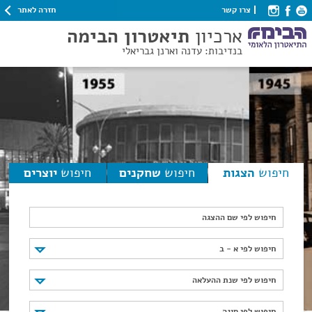
חזרה לאתר
צרו קשר
ארכיון
תיאטרון הבימה
בנדיבות: עדנה וארנן גבריאלי
חיפוש
הצגות
חיפוש
שחקנים
חיפוש
יוצרים
חיפוש לפי שם ההצגה
חיפוש לפי א - ב
חיפוש לפי א - ב
חיפוש לפי שנת ההעלאה
חיפוש לפי שנת ההעלאה
חיפוש לפי סוגה
חיפוש לפי סוגה