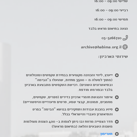
שלישי 09:00 - 16:00
רביעי 09:00 - 16:00
חמישי 09:00 - 16:00
הגעה בתיאום מראש בלבד
03-5266720
archive@habima.org.il
שירותי הארכיון:
ייעוץ, ליווי והכוונה מקצועית בבחירת טקסטים ומונולוגים
(מתוך למעלה מ – 3500 מחזות, שהועלו ב"הבימה"
ובתיאטרונים השונים). רכישת הטקסטים מתבצעת בארכיון
בלבד ובפורמט מודפס.
איתור והנגשת חומרי ארכיון נדירים
(
ספרים, טקסטים,
מסמכים, תמונות, קבצי שמע, סרטים תיעודיים והיסטוריים)
סיוע בהכנת עבודות ותחקירים בנושא "הבימה" בפרט
והתיאטרון העברי והישראלי בכלל
.
חדר הצפייה מרווח ובו ניתן לצפות ב- 400 הצגות מצולמות
משנות השבעים והלאה (בתיאום מראש!)
תעריפון