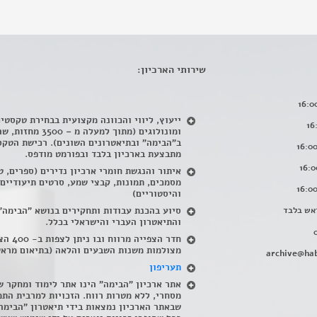
שירותי הארכיון:
ייעוץ, ליווי והכוונה מקצועית בבחירת טקסטי
ומונולוגים (מתוך למעלה מ – 500
ב"הבימה" ובתיאטרונים השונים). רכישת הטקס
מתבצעת בארכיון בלבד ובפורמט מודפס.
איתור והנגשת חומרי ארכיון נדירים
(
ספרים, ט
מסמכים, תמונות, קבצי שמע, סרטים תיעודיים
והיסטוריים)
אש בלבד
סיוע בהכנת עבודות ותחקירים בנושא "הבימה"
והתיאטרון העברי והישראלי בכלל
.
חדר הצפייה מרווח ובו
מצולמות משנות השבעים והלאה (בתיאום מראש
archive@hab
תעריפון
אתר ארכיון "הבימה" הינו אתר לימוד ומחקר ש
מסחרי, ללא מטרות רווח. הזכויות למרבית התמ
שבאתר הארכיון נמצאות בידי תיאטרון "הבימה