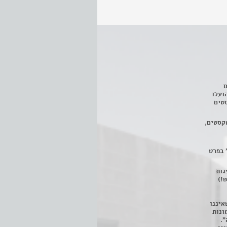
ם
3 מחזות, שהועלו
טים
קסטים,
 בפרט
 ניתן לצפות ב- 400 הצגות
!)
איננו
ונות
".