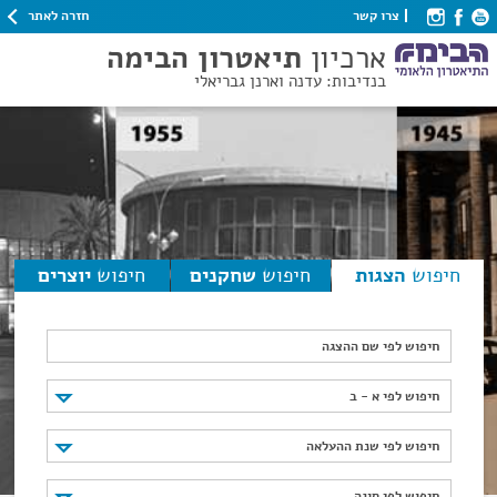
חזרה לאתר
צרו קשר
ארכיון
תיאטרון הבימה
בנדיבות: עדנה וארנן גבריאלי
חיפוש
הצגות
חיפוש
שחקנים
חיפוש
יוצרים
חיפוש לפי שם ההצגה
חיפוש לפי א - ב
חיפוש לפי א - ב
חיפוש לפי שנת ההעלאה
חיפוש לפי שנת ההעלאה
חיפוש לפי סוגה
חיפוש לפי סוגה