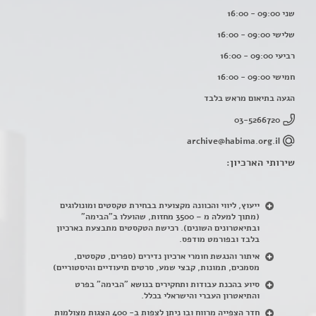
שני 09:00 - 16:00
שלישי 09:00 - 16:00
רביעי 09:00 - 16:00
חמישי 09:00 - 16:00
הגעה בתיאום מראש בלבד
03-5266720
archive@habima.org.il
שירותי הארכיון:
ייעוץ, ליווי והכוונה מקצועית בבחירת טקסטים ומונולוגים
(מתוך למעלה מ – 3500 מחזות, שהועלו ב"הבימה"
ובתיאטרונים השונים). רכישת הטקסטים מתבצעת בארכיון
בלבד ובפורמט מודפס.
איתור והנגשת חומרי ארכיון נדירים
(
ספרים, טקסטים,
מסמכים, תמונות, קבצי שמע, סרטים תיעודיים והיסטוריים)
סיוע בהכנת עבודות ותחקירים בנושא "הבימה" בפרט
והתיאטרון העברי והישראלי בכלל
.
חדר הצפייה מרווח ובו ניתן לצפות ב- 400 הצגות מצולמות