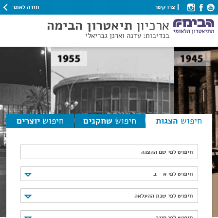
חזרה לאתר
צרו קשר
ארכיון
תיאטרון הבימה
בנדיבות: עדנה וארנן גבריאלי
חיפוש
הצגות
חיפוש
שחקנים
חיפוש
יוצרים
חיפוש לפי שם ההצגה
חיפוש לפי א - ב
חיפוש לפי א - ב
חיפוש לפי שנת ההעלאה
חיפוש לפי שנת ההעלאה
חיפוש לפי סוגה
חיפוש לפי סוגה