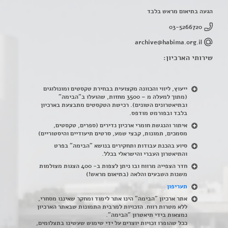
הגעה בתיאום מראש בלבד
03-5266720
archive@habima.org.il
שירותי הארכיון:
ייעוץ, ליווי והכוונה מקצועית בבחירת טקסטים ומונולוגים
(מתוך למעלה מ – 3500 מחזות, שהועלו ב"הבימה"
ובתיאטרונים השונים). רכישת הטקסטים מתבצעת בארכיון
בלבד ובפורמט מודפס.
איתור והנגשת חומרי ארכיון נדירים
(
ספרים, טקסטים,
מסמכים, תמונות, קבצי שמע, סרטים תיעודיים והיסטוריים)
סיוע בהכנת עבודות ותחקירים בנושא "הבימה" בפרט
והתיאטרון העברי והישראלי בכלל
.
חדר הצפייה מרווח ובו ניתן לצפות ב- 400 הצגות מצולמות
משנות השבעים והלאה (בתיאום מראש!)
תעריפון
אתר ארכיון "הבימה" הינו אתר לימוד ומחקר שאיננו מסחרי,
ללא מטרות רווח. הזכויות למרבית התמונות שבאתר הארכיון
נמצאות בידי תיאטרון "הבימה".
ככל שהופרו זכויות יוצרים על ידי שימוש שעשינו בתצלומים,