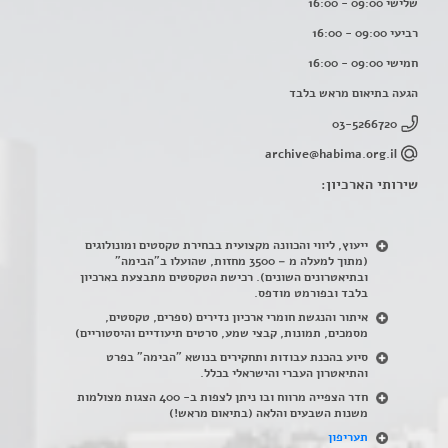
שלישי 09:00 - 16:00
רביעי 09:00 - 16:00
חמישי 09:00 - 16:00
הגעה בתיאום מראש בלבד
03-5266720
archive@habima.org.il
שירותי הארכיון:
ייעוץ, ליווי והכוונה מקצועית בבחירת טקסטים ומונולוגים
(מתוך למעלה מ – 3500 מחזות, שהועלו ב"הבימה"
ובתיאטרונים השונים). רכישת הטקסטים מתבצעת בארכיון
בלבד ובפורמט מודפס.
איתור והנגשת חומרי ארכיון נדירים
(
ספרים, טקסטים,
מסמכים, תמונות, קבצי שמע, סרטים תיעודיים והיסטוריים)
סיוע בהכנת עבודות ותחקירים בנושא "הבימה" בפרט
והתיאטרון העברי והישראלי בכלל
.
חדר הצפייה מרווח ובו ניתן לצפות ב- 400 הצגות מצולמות
משנות השבעים והלאה (בתיאום מראש!)
תעריפון