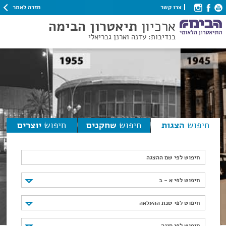
חזרה לאתר
צרו קשר
ארכיון
תיאטרון הבימה
בנדיבות: עדנה וארנן גבריאלי
חיפוש
הצגות
חיפוש
שחקנים
חיפוש
יוצרים
חיפוש לפי שם ההצגה
חיפוש לפי א - ב
חיפוש לפי א - ב
חיפוש לפי שנת ההעלאה
חיפוש לפי שנת ההעלאה
חיפוש לפי סוגה
חיפוש לפי סוגה