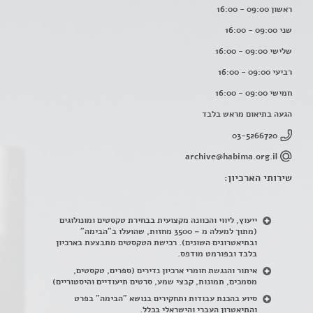
ראשון 09:00 - 16:00
שני 09:00 - 16:00
שלישי 09:00 - 16:00
רביעי 09:00 - 16:00
חמישי 09:00 - 16:00
הגעה בתיאום מראש בלבד
03-5266720
archive@habima.org.il
שירותי הארכיון:
ייעוץ, ליווי והכוונה מקצועית בבחירת טקסטים ומונולוגים
(מתוך למעלה מ – 3500 מחזות, שהועלו ב"הבימה"
ובתיאטרונים השונים). רכישת הטקסטים מתבצעת בארכיון
בלבד ובפורמט מודפס.
איתור והנגשת חומרי ארכיון נדירים
(
ספרים, טקסטים,
מסמכים, תמונות, קבצי שמע, סרטים תיעודיים והיסטוריים)
סיוע בהכנת עבודות ותחקירים בנושא "הבימה" בפרט
והתיאטרון העברי והישראלי בכלל
.