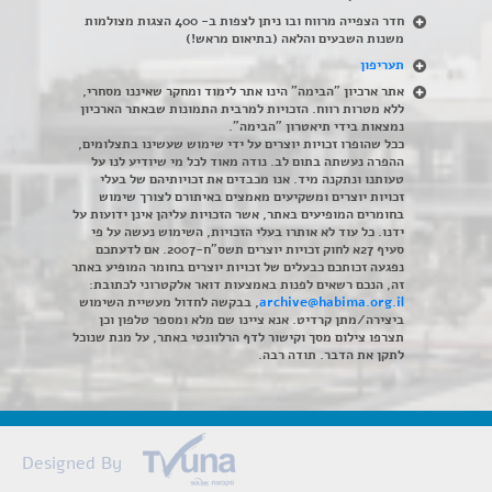
חדר הצפייה מרווח ובו ניתן לצפות ב- 400 הצגות מצולמות
משנות השבעים והלאה (בתיאום מראש!)
תעריפון
אתר ארכיון "הבימה" הינו אתר לימוד ומחקר שאיננו מסחרי,
ללא מטרות רווח. הזכויות למרבית התמונות שבאתר הארכיון
נמצאות בידי תיאטרון "הבימה".
ככל שהופרו זכויות יוצרים על ידי שימוש שעשינו בתצלומים,
ההפרה נעשתה בתום לב. נודה מאוד לכל מי שיודיע לנו על
טעותנו ונתקנה מיד. אנו מכבדים את זכויותיהם של בעלי
זכויות יוצרים ומשקיעים מאמצים באיתורם לצורך שימוש
בחומרים המופיעים באתר, אשר הזכויות עליהן אינן ידועות על
ידנו. כל עוד לא אותרו בעלי הזכויות, השימוש נעשה על פי
סעיף 27א לחוק זכויות יוצרים תשס"ח-2007. אם לדעתכם
נפגעה זכותכם כבעלים של זכויות יוצרים בחומר המופיע באתר
זה, הנכם רשאים לפנות באמצעות דואר אלקטרוני לכתובת:
archive@habima.org.il
, בבקשה לחדול מעשיית השימוש
ביצירה/מתן קרדיט. אנא ציינו שם מלא ומספר טלפון וכן
תצרפו צילום מסך וקישור לדף הרלוונטי באתר, על מנת שנוכל
לתקן את הדבר. תודה רבה.
Designed By