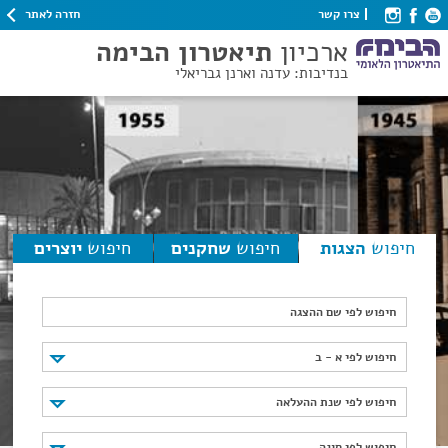
חזרה לאתר
צרו קשר
ארכיון
תיאטרון הבימה
בנדיבות: עדנה וארנן גבריאלי
חיפוש
הצגות
חיפוש
שחקנים
חיפוש
יוצרים
חיפוש לפי שם ההצגה
חיפוש לפי א - ב
חיפוש לפי א - ב
חיפוש לפי שנת ההעלאה
חיפוש לפי שנת ההעלאה
חיפוש לפי סוגה
חיפוש לפי סוגה