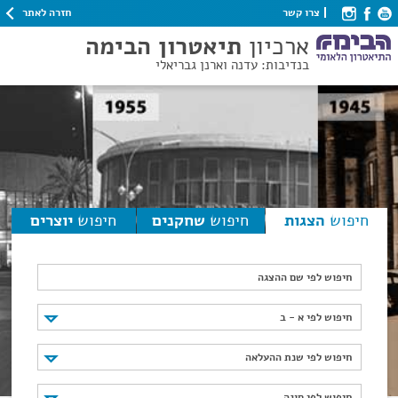
חזרה לאתר
צרו קשר
ארכיון
תיאטרון הבימה
בנדיבות: עדנה וארנן גבריאלי
חיפוש
הצגות
חיפוש
שחקנים
חיפוש
יוצרים
חיפוש לפי שם ההצגה
חיפוש לפי א - ב
חיפוש לפי א - ב
חיפוש לפי שנת ההעלאה
חיפוש לפי שנת ההעלאה
חיפוש לפי סוגה
חיפוש לפי סוגה