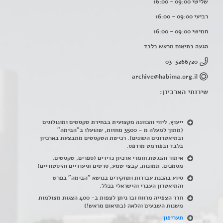
שלישי 09:00 - 16:00
רביעי 09:00 - 16:00
חמישי 09:00 - 16:00
הגעה בתיאום מראש בלבד
03-5266720
archive@habima.org.il
שירותי הארכיון:
ייעוץ, ליווי והכוונה מקצועית בבחירת טקסטים ומונולוגים
(מתוך למעלה מ – 3500 מחזות, שהועלו ב"הבימה"
ובתיאטרונים השונים). רכישת הטקסטים מתבצעת בארכיון
בלבד ובפורמט מודפס.
איתור והנגשת חומרי ארכיון נדירים
(
ספרים, טקסטים,
מסמכים, תמונות, קבצי שמע, סרטים תיעודיים והיסטוריים)
סיוע בהכנת עבודות ותחקירים בנושא "הבימה" בפרט
והתיאטרון העברי והישראלי בכלל
.
חדר הצפייה מרווח ובו ניתן לצפות ב- 400 הצגות מצולמות
משנות השבעים והלאה (בתיאום מראש!)
תעריפון