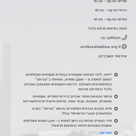
שלישי 09:00 - 16:00
רביעי 09:00 - 16:00
חמישי 09:00 - 16:00
הגעה בתיאום מראש בלבד
03-5266720
archive@habima.org.il
שירותי הארכיון:
ייעוץ, ליווי והכוונה מקצועית בבחירת טקסטים ומונולוגים
(מתוך למעלה מ – 3500 מחזות, שהועלו ב"הבימה"
ובתיאטרונים השונים). רכישת הטקסטים מתבצעת בארכיון
בלבד ובפורמט מודפס.
איתור והנגשת חומרי ארכיון נדירים
(
ספרים, טקסטים,
מסמכים, תמונות, קבצי שמע, סרטים תיעודיים והיסטוריים)
סיוע בהכנת עבודות ותחקירים בנושא "הבימה" בפרט
והתיאטרון העברי והישראלי בכלל
.
חדר הצפייה מרווח ובו ניתן לצפות ב- 400 הצגות מצולמות
משנות השבעים והלאה (בתיאום מראש!)
תעריפון