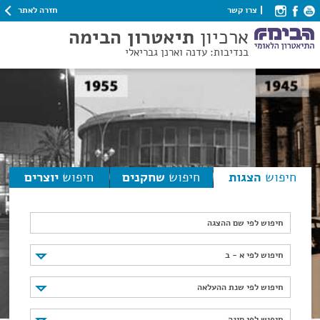
חזרה לאתר
צרו קשר
ארכיון
תיאטרון הבימה
בנדיבות: עדנה וארנן גבריאלי
חיפוש
הצגות
חיפוש
שחקנים
חיפוש
יוצרים
חיפוש לפי שם ההצגה
חיפוש לפי א - ב
חיפוש לפי א - ב
חיפוש לפי שנת ההעלאה
חיפוש לפי שנת ההעלאה
חיפוש לפי סוגה
חיפוש לפי סוגה