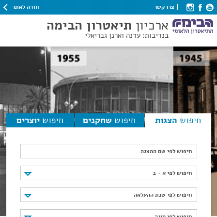
חזרה לאתר
צרו קשר
ארכיון
תיאטרון הבימה
בנדיבות: עדנה וארנן גבריאלי
חיפוש
הצגות
חיפוש
שחקנים
חיפוש
יוצרים
חיפוש לפי שם ההצגה
חיפוש לפי א - ב
חיפוש לפי א - ב
חיפוש לפי שנת ההעלאה
חיפוש לפי שנת ההעלאה
חיפוש לפי סוגה
חיפוש לפי סוגה