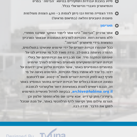
סיוע בהכנת עבודות ותחקירים בנושא "הבימה" בפרט
והתיאטרון העברי והישראלי בכלל
.
חדר הצפייה מרווח ובו ניתן לצפות ב- 400 הצגות מצולמות
משנות השבעים והלאה (בתיאום מראש!)
תעריפון
אתר ארכיון "הבימה" הינו אתר לימוד ומחקר שאיננו מסחרי,
ללא מטרות רווח. הזכויות למרבית התמונות שבאתר הארכיון
נמצאות בידי תיאטרון "הבימה".
ככל שהופרו זכויות יוצרים על ידי שימוש שעשינו בתצלומים,
ההפרה נעשתה בתום לב. נודה מאוד לכל מי שיודיע לנו על
טעותנו ונתקנה מיד. אנו מכבדים את זכויותיהם של בעלי
זכויות יוצרים ומשקיעים מאמצים באיתורם לצורך שימוש
בחומרים המופיעים באתר, אשר הזכויות עליהן אינן ידועות על
ידנו. כל עוד לא אותרו בעלי הזכויות, השימוש נעשה על פי
סעיף 27א לחוק זכויות יוצרים תשס"ח-2007. אם לדעתכם
נפגעה זכותכם כבעלים של זכויות יוצרים בחומר המופיע באתר
זה, הנכם רשאים לפנות באמצעות דואר אלקטרוני לכתובת:
archive@habima.org.il
, בבקשה לחדול מעשיית השימוש
ביצירה/מתן קרדיט. אנא ציינו שם מלא ומספר טלפון וכן
תצרפו צילום מסך וקישור לדף הרלוונטי באתר, על מנת שנוכל
לתקן את הדבר. תודה רבה.
Designed By