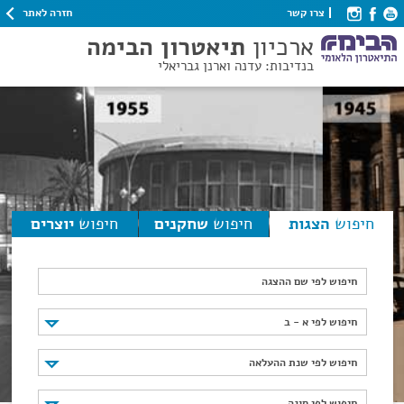
חזרה לאתר
צרו קשר
ארכיון
תיאטרון הבימה
בנדיבות: עדנה וארנן גבריאלי
חיפוש
הצגות
חיפוש
שחקנים
חיפוש
יוצרים
חיפוש לפי שם ההצגה
חיפוש לפי א - ב
חיפוש לפי א - ב
חיפוש לפי שנת ההעלאה
חיפוש לפי שנת ההעלאה
חיפוש לפי סוגה
חיפוש לפי סוגה