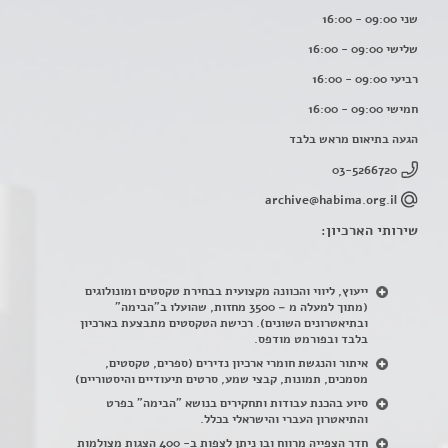
שני 09:00 - 16:00
שלישי 09:00 - 16:00
רביעי 09:00 - 16:00
חמישי 09:00 - 16:00
הגעה בתיאום מראש בלבד
03-5266720
archive@habima.org.il
שירותי הארכיון:
ייעוץ, ליווי והכוונה מקצועית בבחירת טקסטים ומונולוגים
(מתוך למעלה מ – 3500 מחזות, שהועלו ב"הבימה"
ובתיאטרונים השונים). רכישת הטקסטים מתבצעת בארכיון
בלבד ובפורמט מודפס.
איתור והנגשת חומרי ארכיון נדירים
(
ספרים, טקסטים,
מסמכים, תמונות, קבצי שמע, סרטים תיעודיים והיסטוריים)
סיוע בהכנת עבודות ותחקירים בנושא "הבימה" בפרט
והתיאטרון העברי והישראלי בכלל
.
חדר הצפייה מרווח ובו ניתן לצפות ב- 400 הצגות מצולמות