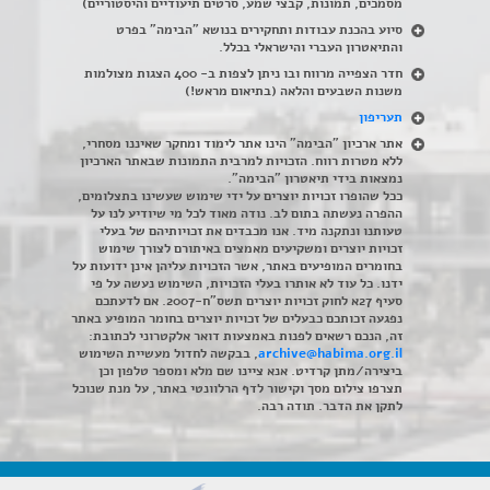
מסמכים, תמונות, קבצי שמע, סרטים תיעודיים והיסטוריים)
סיוע בהכנת עבודות ותחקירים בנושא "הבימה" בפרט
והתיאטרון העברי והישראלי בכלל
.
חדר הצפייה מרווח ובו ניתן לצפות ב- 400 הצגות מצולמות
משנות השבעים והלאה (בתיאום מראש!)
תעריפון
אתר ארכיון "הבימה" הינו אתר לימוד ומחקר שאיננו מסחרי,
ללא מטרות רווח. הזכויות למרבית התמונות שבאתר הארכיון
נמצאות בידי תיאטרון "הבימה".
ככל שהופרו זכויות יוצרים על ידי שימוש שעשינו בתצלומים,
ההפרה נעשתה בתום לב. נודה מאוד לכל מי שיודיע לנו על
טעותנו ונתקנה מיד. אנו מכבדים את זכויותיהם של בעלי
זכויות יוצרים ומשקיעים מאמצים באיתורם לצורך שימוש
בחומרים המופיעים באתר, אשר הזכויות עליהן אינן ידועות על
ידנו. כל עוד לא אותרו בעלי הזכויות, השימוש נעשה על פי
סעיף 27א לחוק זכויות יוצרים תשס"ח-2007. אם לדעתכם
נפגעה זכותכם כבעלים של זכויות יוצרים בחומר המופיע באתר
זה, הנכם רשאים לפנות באמצעות דואר אלקטרוני לכתובת:
archive@habima.org.il
, בבקשה לחדול מעשיית השימוש
ביצירה/מתן קרדיט. אנא ציינו שם מלא ומספר טלפון וכן
תצרפו צילום מסך וקישור לדף הרלוונטי באתר, על מנת שנוכל
לתקן את הדבר. תודה רבה.