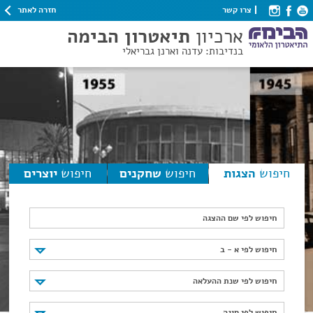
חזרה לאתר
צרו קשר
ארכיון
תיאטרון הבימה
בנדיבות: עדנה וארנן גבריאלי
חיפוש
הצגות
חיפוש
שחקנים
חיפוש
יוצרים
חיפוש לפי שם ההצגה
חיפוש לפי א - ב
חיפוש לפי א - ב
חיפוש לפי שנת ההעלאה
חיפוש לפי שנת ההעלאה
חיפוש לפי סוגה
חיפוש לפי סוגה