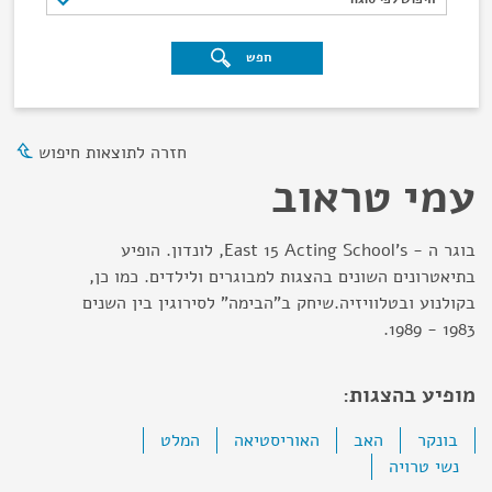
חפש
חזרה לתוצאות חיפוש
עמי טראוב
בוגר ה - East 15 Acting School's, לונדון. הופיע
בתיאטרונים השונים בהצגות למבוגרים ולילדים. כמו כן,
בקולנוע ובטלוויזיה.שיחק ב"הבימה" לסירוגין בין השנים
1983 - 1989.
מופיע בהצגות:
בונקר
האב
האוריסטיאה
המלט
נשי טרויה