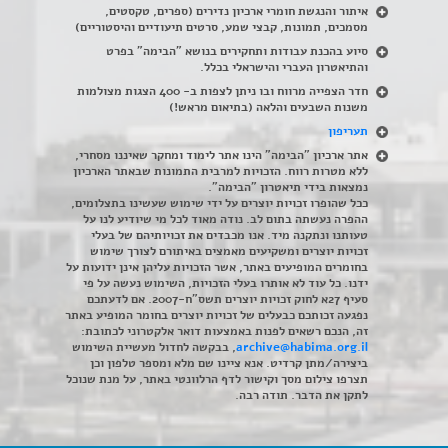
איתור והנגשת חומרי ארכיון נדירים
(
ספרים, טקסטים,
מסמכים, תמונות, קבצי שמע, סרטים תיעודיים והיסטוריים)
סיוע בהכנת עבודות ותחקירים בנושא "הבימה" בפרט
והתיאטרון העברי והישראלי בכלל
.
חדר הצפייה מרווח ובו ניתן לצפות ב- 400 הצגות מצולמות
משנות השבעים והלאה (בתיאום מראש!)
תעריפון
אתר ארכיון "הבימה" הינו אתר לימוד ומחקר שאיננו מסחרי,
ללא מטרות רווח. הזכויות למרבית התמונות שבאתר הארכיון
נמצאות בידי תיאטרון "הבימה".
ככל שהופרו זכויות יוצרים על ידי שימוש שעשינו בתצלומים,
ההפרה נעשתה בתום לב. נודה מאוד לכל מי שיודיע לנו על
טעותנו ונתקנה מיד. אנו מכבדים את זכויותיהם של בעלי
זכויות יוצרים ומשקיעים מאמצים באיתורם לצורך שימוש
בחומרים המופיעים באתר, אשר הזכויות עליהן אינן ידועות על
ידנו. כל עוד לא אותרו בעלי הזכויות, השימוש נעשה על פי
סעיף 27א לחוק זכויות יוצרים תשס"ח-2007. אם לדעתכם
נפגעה זכותכם כבעלים של זכויות יוצרים בחומר המופיע באתר
זה, הנכם רשאים לפנות באמצעות דואר אלקטרוני לכתובת:
archive@habima.org.il
, בבקשה לחדול מעשיית השימוש
ביצירה/מתן קרדיט. אנא ציינו שם מלא ומספר טלפון וכן
תצרפו צילום מסך וקישור לדף הרלוונטי באתר, על מנת שנוכל
לתקן את הדבר. תודה רבה.