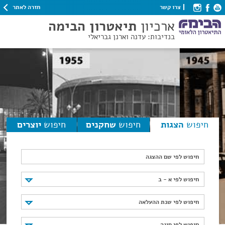
חזרה לאתר
צרו קשר
ארכיון
תיאטרון הבימה
בנדיבות: עדנה וארנן גבריאלי
חיפוש
הצגות
חיפוש
שחקנים
חיפוש
יוצרים
חיפוש לפי שם ההצגה
חיפוש לפי א - ב
חיפוש לפי א - ב
חיפוש לפי שנת ההעלאה
חיפוש לפי שנת ההעלאה
חיפוש לפי סוגה
חיפוש לפי סוגה