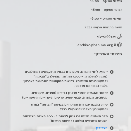
שלישי 09:00 - 16:00
רביעי 09:00 - 16:00
חמישי 09:00 - 16:00
הגעה בתיאום מראש בלבד
03-5266720
archive@habima.org.il
שירותי הארכיון:
ייעוץ, ליווי והכוונה מקצועית בבחירת טקסטים ומונולוגים
(מתוך למעלה מ – 3500 מחזות, שהועלו ב"הבימה"
ובתיאטרונים השונים). רכישת הטקסטים מתבצעת בארכיון
בלבד ובפורמט מודפס.
איתור והנגשת חומרי ארכיון נדירים
(
ספרים, טקסטים,
מסמכים, תמונות, קבצי שמע, סרטים תיעודיים והיסטוריים)
סיוע בהכנת עבודות ותחקירים בנושא "הבימה" בפרט
והתיאטרון העברי והישראלי בכלל
.
חדר הצפייה מרווח ובו ניתן לצפות ב- 400 הצגות מצולמות
משנות השבעים והלאה (בתיאום מראש!)
תעריפון