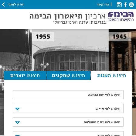
חזרה לאתר
צרו קשר
ארכיון
תיאטרון הבימה
בנדיבות: עדנה וארנן גבריאלי
חיפוש
הצגות
חיפוש
שחקנים
חיפוש
יוצרים
חיפוש לפי שם ההצגה
חיפוש לפי א - ב
חיפוש לפי א - ב
חיפוש לפי שנת ההעלאה
חיפוש לפי שנת ההעלאה
חיפוש לפי סוגה
חיפוש לפי סוגה