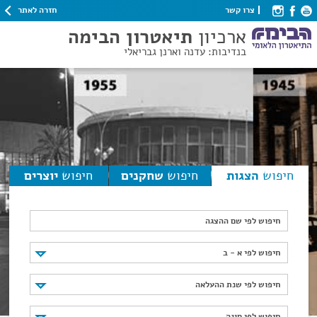
חזרה לאתר
צרו קשר
ארכיון
תיאטרון הבימה
בנדיבות: עדנה וארנן גבריאלי
חיפוש
הצגות
חיפוש
שחקנים
חיפוש
יוצרים
חיפוש לפי שם ההצגה
חיפוש לפי א - ב
חיפוש לפי א - ב
חיפוש לפי שנת ההעלאה
חיפוש לפי שנת ההעלאה
חיפוש לפי סוגה
חיפוש לפי סוגה