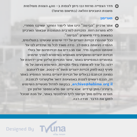
חדר הצפייה מרווח ובו ניתן לצפות ב- 400 הצגות מצולמות
משנות השבעים והלאה (בתיאום מראש!)
תעריפון
אתר ארכיון "הבימה" הינו אתר לימוד ומחקר שאיננו מסחרי,
ללא מטרות רווח. הזכויות למרבית התמונות שבאתר הארכיון
נמצאות בידי תיאטרון "הבימה".
ככל שהופרו זכויות יוצרים על ידי שימוש שעשינו בתצלומים,
ההפרה נעשתה בתום לב. נודה מאוד לכל מי שיודיע לנו על
טעותנו ונתקנה מיד. אנו מכבדים את זכויותיהם של בעלי
זכויות יוצרים ומשקיעים מאמצים באיתורם לצורך שימוש
בחומרים המופיעים באתר, אשר הזכויות עליהן אינן ידועות על
ידנו. כל עוד לא אותרו בעלי הזכויות, השימוש נעשה על פי
סעיף 27א לחוק זכויות יוצרים תשס"ח-2007. אם לדעתכם
נפגעה זכותכם כבעלים של זכויות יוצרים בחומר המופיע באתר
זה, הנכם רשאים לפנות באמצעות דואר אלקטרוני לכתובת:
archive@habima.org.il
, בבקשה לחדול מעשיית השימוש
ביצירה/מתן קרדיט. אנא ציינו שם מלא ומספר טלפון וכן
תצרפו צילום מסך וקישור לדף הרלוונטי באתר, על מנת שנוכל
לתקן את הדבר. תודה רבה.
Designed By