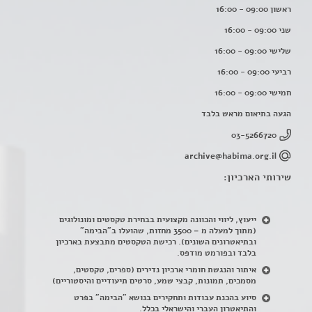
ראשון 09:00 - 16:00
שני 09:00 - 16:00
שלישי 09:00 - 16:00
רביעי 09:00 - 16:00
חמישי 09:00 - 16:00
הגעה בתיאום מראש בלבד
03-5266720
archive@habima.org.il
שירותי הארכיון:
ייעוץ, ליווי והכוונה מקצועית בבחירת טקסטים ומונולוגים
(מתוך למעלה מ – 3500 מחזות, שהועלו ב"הבימה"
ובתיאטרונים השונים). רכישת הטקסטים מתבצעת בארכיון
בלבד ובפורמט מודפס.
איתור והנגשת חומרי ארכיון נדירים
(
ספרים, טקסטים,
מסמכים, תמונות, קבצי שמע, סרטים תיעודיים והיסטוריים)
סיוע בהכנת עבודות ותחקירים בנושא "הבימה" בפרט
והתיאטרון העברי והישראלי בכלל
.