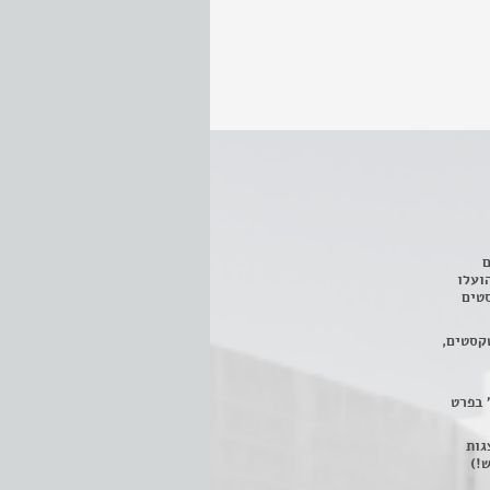
ם
3 מחזות, שהועלו
טים
קסטים,
 בפרט
 ניתן לצפות ב- 400 הצגות
!)