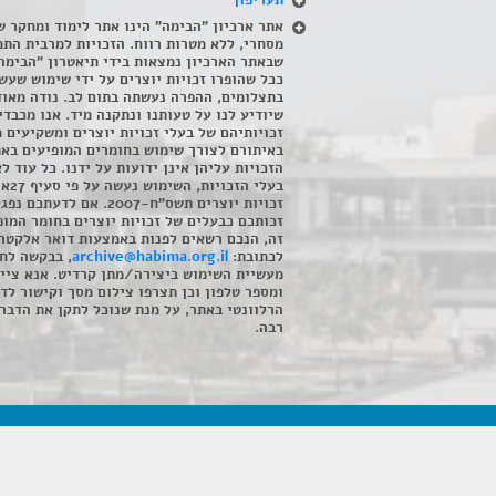
תעריפון
אתר ארכיון "הבימה" הינו אתר לימוד ומחקר ש
מסחרי, ללא מטרות רווח. הזכויות למרבית התמ
שבאתר הארכיון נמצאות בידי תיאטרון "הבימה
ככל שהופרו זכויות יוצרים על ידי שימוש שעשי
בתצלומים, ההפרה נעשתה בתום לב. נודה מאוד
שיודיע לנו על טעותנו ונתקנה מיד. אנו מכבדי
זכויותיהם של בעלי זכויות יוצרים ומשקיעים 
באיתורם לצורך שימוש בחומרים המופיעים בא
הזכויות עליהן אינן ידועות על ידנו. כל עוד ל
בעלי הזכויו
זכויות יוצרים תשס"ח-2007. אם לדעתכם 
זכותכם כבעלים של זכויות יוצרים בחומר המופ
זה, הנכם רשאים לפנות באמצעות דואר אלקטרו
לכתובת:
archive@habima.org.il
, בבקשה לח
מעשיית השימוש ביצירה/מתן קרדיט. אנא ציינ
ומספר טלפון וכן תצרפו צילום מסך וקישור לד
הרלוונטי באתר, על מנת שנוכל לתקן את הדבר.
רבה.