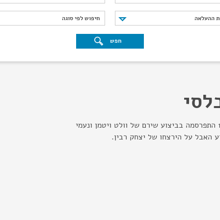
נת ההעלאה
חיפוש לפי סוגה
ת ההעלאה
חיפוש לפי סוגה
חפש
לסי
זמרת ושחקנית. ב - 1996 התפרסמה בביצוע שירם של וולט ויטמן ונעמי
 האבל על הירצחו של יצחק רבין.