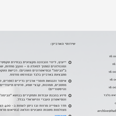
שירותי הארכיון:
ייעוץ, ליווי והכוונה מקצועית בבחירת טקסטי
ומונולוגים (מתוך למעלה מ – 500
ב"הבימה" ובתיאטרונים השונים). רכישת הטקס
מתבצעת בארכיון בלבד ובפורמט מודפס.
איתור והנגשת חומרי ארכיון נדירים
(
ספרים, ט
מסמכים, תמונות, קבצי שמע, סרטים תיעודיים
והיסטוריים)
אש בלבד
סיוע בהכנת עבודות ותחקירים בנושא "הבימה"
והתיאטרון העברי והישראלי בכלל
.
חדר הצפייה מרווח ובו
מצולמות משנות השבעים והלאה (בתיאום מראש
archive@hab