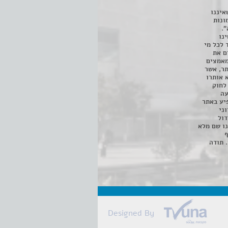
איננו
ונות
".
נו
 לכל מי
ם את
מאמצים
תר, אשר
א אותרו
ת, השימוש נעשה על פי סעיף 27א לחוק
נפגעה
יע באתר
ני
דול
ו שם מלא
ף
 תודה
Designed By