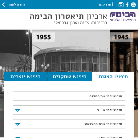
חזרה לאתר
צרו קשר
ארכיון
תיאטרון הבימה
בנדיבות: עדנה וארנן גבריאלי
חיפוש
הצגות
חיפוש
שחקנים
חיפוש
יוצרים
חיפוש לפי שם ההצגה
חיפוש לפי א - ב
חיפוש לפי א - ב
חיפוש לפי שנת ההעלאה
חיפוש לפי שנת ההעלאה
חיפוש לפי סוגה
חיפוש לפי סוגה