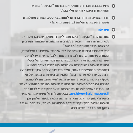
סיוע בהכנת עבודות ותחקירים בנושא "הבימה" בפרט
והתיאטרון העברי והישראלי בכלל
.
חדר הצפייה מרווח ובו ניתן לצפות ב- 400 הצגות מצולמות
משנות השבעים והלאה (בתיאום מראש!)
תעריפון
אתר ארכיון "הבימה" הינו אתר לימוד ומחקר שאיננו מסחרי,
ללא מטרות רווח. הזכויות למרבית התמונות שבאתר הארכיון
נמצאות בידי תיאטרון "הבימה".
ככל שהופרו זכויות יוצרים על ידי שימוש שעשינו בתצלומים,
ההפרה נעשתה בתום לב. נודה מאוד לכל מי שיודיע לנו על
טעותנו ונתקנה מיד. אנו מכבדים את זכויותיהם של בעלי
זכויות יוצרים ומשקיעים מאמצים באיתורם לצורך שימוש
בחומרים המופיעים באתר, אשר הזכויות עליהן אינן ידועות על
ידנו. כל עוד לא אותרו בעלי הזכויות, השימוש נעשה על פי
סעיף 27א לחוק זכויות יוצרים תשס"ח-2007. אם לדעתכם
נפגעה זכותכם כבעלים של זכויות יוצרים בחומר המופיע באתר
זה, הנכם רשאים לפנות באמצעות דואר אלקטרוני לכתובת:
archive@habima.org.il
, בבקשה לחדול מעשיית השימוש
ביצירה/מתן קרדיט. אנא ציינו שם מלא ומספר טלפון וכן
תצרפו צילום מסך וקישור לדף הרלוונטי באתר, על מנת שנוכל
לתקן את הדבר. תודה רבה.