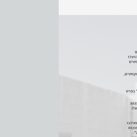
ם
3 מחזות, שהועלו
טים
קסטים,
 בפרט
 ניתן לצפות ב- 400 הצגות
!)
איננו
ונות
".