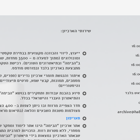
שירותי הארכיון:
ייעוץ, ליווי והכוונה מקצועית בבחירת טקסטי
ומונולוגים (מתוך למעלה מ – 500
ב"הבימה" ובתיאטרונים השונים). רכישת הטקס
מתבצעת בארכיון בלבד ובפורמט מודפס.
איתור והנגשת חומרי ארכיון נדירים
(
ספרים, ט
מסמכים, תמונות, קבצי שמע, סרטים תיעודיים
והיסטוריים)
אש בלבד
סיוע בהכנת עבודות ותחקירים בנושא "הבימה"
והתיאטרון העברי והישראלי בכלל
.
חדר הצפייה מרווח ובו
מצולמות משנות השבעים והלאה (בתיאום מראש
archive@hab
תעריפון
אתר ארכיון "הבימה" הינו אתר לימוד ומחקר ש
מסחרי, ללא מטרות רווח. הזכויות למרבית התמ
שבאתר הארכיון נמצאות בידי תיאטרון "הבימה