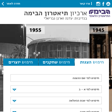
חזרה לאתר
צרו קשר
ארכיון
תיאטרון הבימה
בנדיבות: עדנה וארנן גבריאלי
חיפוש
הצגות
חיפוש
שחקנים
חיפוש
יוצרים
חיפוש לפי שם ההצגה
חיפוש לפי א - ב
חיפוש לפי א - ב
חיפוש לפי שנת ההעלאה
חיפוש לפי שנת ההעלאה
חיפוש לפי סוגה
חיפוש לפי סוגה