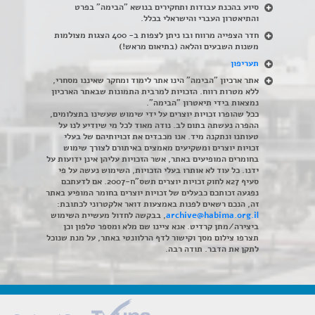
סיוע בהכנת עבודות ותחקירים בנושא "הבימה" בפרט
והתיאטרון העברי והישראלי בכלל
.
חדר הצפייה מרווח ובו ניתן לצפות ב- 400 הצגות מצולמות
משנות השבעים והלאה (בתיאום מראש!)
תעריפון
אתר ארכיון "הבימה" הינו אתר לימוד ומחקר שאיננו מסחרי,
ללא מטרות רווח. הזכויות למרבית התמונות שבאתר הארכיון
נמצאות בידי תיאטרון "הבימה".
ככל שהופרו זכויות יוצרים על ידי שימוש שעשינו בתצלומים,
ההפרה נעשתה בתום לב. נודה מאוד לכל מי שיודיע לנו על
טעותנו ונתקנה מיד. אנו מכבדים את זכויותיהם של בעלי
זכויות יוצרים ומשקיעים מאמצים באיתורם לצורך שימוש
בחומרים המופיעים באתר, אשר הזכויות עליהן אינן ידועות על
ידנו. כל עוד לא אותרו בעלי הזכויות, השימוש נעשה על פי
סעיף 27א לחוק זכויות יוצרים תשס"ח-2007. אם לדעתכם
נפגעה זכותכם כבעלים של זכויות יוצרים בחומר המופיע באתר
זה, הנכם רשאים לפנות באמצעות דואר אלקטרוני לכתובת:
archive@habima.org.il
, בבקשה לחדול מעשיית השימוש
ביצירה/מתן קרדיט. אנא ציינו שם מלא ומספר טלפון וכן
תצרפו צילום מסך וקישור לדף הרלוונטי באתר, על מנת שנוכל
לתקן את הדבר. תודה רבה.