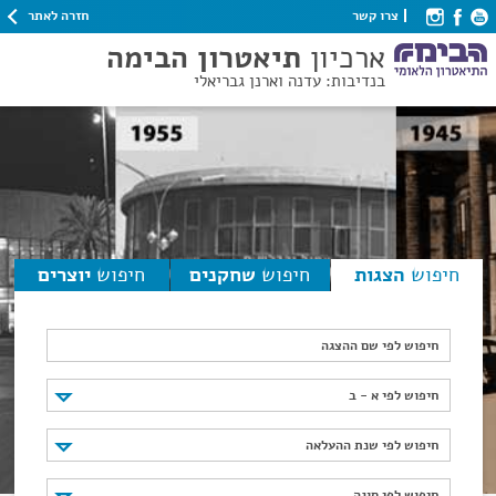
חזרה לאתר
צרו קשר
ארכיון
תיאטרון הבימה
בנדיבות: עדנה וארנן גבריאלי
חיפוש
הצגות
חיפוש
שחקנים
חיפוש
יוצרים
חיפוש לפי שם ההצגה
חיפוש לפי א - ב
חיפוש לפי א - ב
חיפוש לפי שנת ההעלאה
חיפוש לפי שנת ההעלאה
חיפוש לפי סוגה
חיפוש לפי סוגה