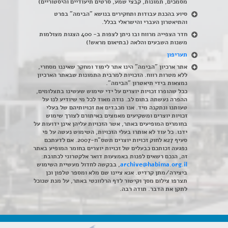
מסמכים, תמונות, קבצי שמע, סרטים תיעודיים והיסטוריים)
סיוע בהכנת עבודות ותחקירים בנושא "הבימה" בפרט
והתיאטרון העברי והישראלי בכלל
.
חדר הצפייה מרווח ובו ניתן לצפות ב- 400 הצגות מצולמות
משנות השבעים והלאה (בתיאום מראש!)
תעריפון
אתר ארכיון "הבימה" הינו אתר לימוד ומחקר שאיננו מסחרי,
ללא מטרות רווח. הזכויות למרבית התמונות שבאתר הארכיון
נמצאות בידי תיאטרון "הבימה".
ככל שהופרו זכויות יוצרים על ידי שימוש שעשינו בתצלומים,
ההפרה נעשתה בתום לב. נודה מאוד לכל מי שיודיע לנו על
טעותנו ונתקנה מיד. אנו מכבדים את זכויותיהם של בעלי
זכויות יוצרים ומשקיעים מאמצים באיתורם לצורך שימוש
בחומרים המופיעים באתר, אשר הזכויות עליהן אינן ידועות על
ידנו. כל עוד לא אותרו בעלי הזכויות, השימוש נעשה על פי
סעיף 27א לחוק זכויות יוצרים תשס"ח-2007. אם לדעתכם
נפגעה זכותכם כבעלים של זכויות יוצרים בחומר המופיע באתר
זה, הנכם רשאים לפנות באמצעות דואר אלקטרוני לכתובת:
archive@habima.org.il
, בבקשה לחדול מעשיית השימוש
ביצירה/מתן קרדיט. אנא ציינו שם מלא ומספר טלפון וכן
תצרפו צילום מסך וקישור לדף הרלוונטי באתר, על מנת שנוכל
לתקן את הדבר. תודה רבה.