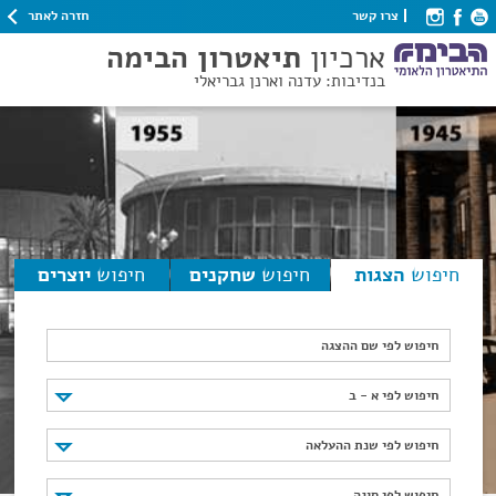
חזרה לאתר
צרו קשר
ארכיון
תיאטרון הבימה
בנדיבות: עדנה וארנן גבריאלי
חיפוש
הצגות
חיפוש
שחקנים
חיפוש
יוצרים
חיפוש לפי שם ההצגה
חיפוש לפי א - ב
חיפוש לפי א - ב
חיפוש לפי שנת ההעלאה
חיפוש לפי שנת ההעלאה
חיפוש לפי סוגה
חיפוש לפי סוגה