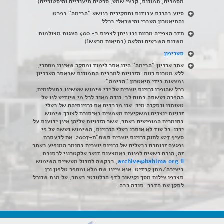
מסמכים, תמונות, קבצי שמע, סרטים תיעודיים והיסטוריים)
סיוע בהכנת עבודות ותחקירים בנושא "הבימה" בפרט
והתיאטרון העברי והישראלי בכלל
.
חדר הצפייה מרווח ובו ניתן לצפות ב- 400 הצגות מצולמות
משנות השבעים והלאה (בתיאום מראש!)
תעריפון
אתר ארכיון "הבימה" הינו אתר לימוד ומחקר שאיננו מסחרי,
ללא מטרות רווח. הזכויות למרבית התמונות שבאתר הארכיון
נמצאות בידי תיאטרון "הבימה".
ככל שהופרו זכויות יוצרים על ידי שימוש שעשינו בתצלומים,
ההפרה נעשתה בתום לב. נודה מאוד לכל מי שיודיע לנו על
טעותנו ונתקנה מיד. אנו מכבדים את זכויותיהם של בעלי
זכויות יוצרים ומשקיעים מאמצים באיתורם לצורך שימוש
בחומרים המופיעים באתר, אשר הזכויות עליהן אינן ידועות על
ידנו. כל עוד לא אותרו בעלי הזכויות, השימוש נעשה על פי
סעיף 27א לחוק זכויות יוצרים תשס"ח-2007. אם לדעתכם
נפגעה זכותכם כבעלים של זכויות יוצרים בחומר המופיע באתר
זה, הנכם רשאים לפנות באמצעות דואר אלקטרוני לכתובת:
archive@habima.org.il
, בבקשה לחדול מעשיית השימוש
ביצירה/מתן קרדיט. אנא ציינו שם מלא ומספר טלפון וכן
תצרפו צילום מסך וקישור לדף הרלוונטי באתר, על מנת שנוכל
לתקן את הדבר. תודה רבה.