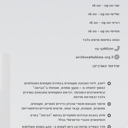
שני 09:00 - 16:00
שלישי 09:00 - 16:00
רביעי 09:00 - 16:00
חמישי 09:00 - 16:00
הגעה בתיאום מראש בלבד
03-5266720
archive@habima.org.il
שירותי הארכיון:
ייעוץ, ליווי והכוונה מקצועית בבחירת טקסטים ומונולוגים
(מתוך למעלה מ – 3500 מחזות, שהועלו ב"הבימה"
ובתיאטרונים השונים). רכישת הטקסטים מתבצעת בארכיון
בלבד ובפורמט מודפס.
איתור והנגשת חומרי ארכיון נדירים
(
ספרים, טקסטים,
מסמכים, תמונות, קבצי שמע, סרטים תיעודיים והיסטוריים)
סיוע בהכנת עבודות ותחקירים בנושא "הבימה" בפרט
והתיאטרון העברי והישראלי בכלל
.
חדר הצפייה מרווח ובו ניתן לצפות ב- 400 הצגות מצולמות