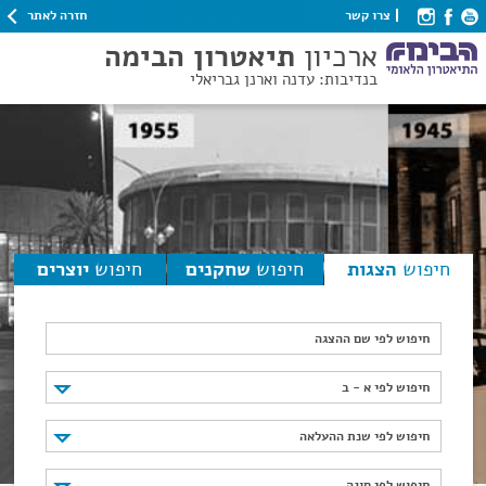
חזרה לאתר
צרו קשר
ארכיון
תיאטרון הבימה
בנדיבות: עדנה וארנן גבריאלי
חיפוש
הצגות
חיפוש
שחקנים
חיפוש
יוצרים
חיפוש לפי שם ההצגה
חיפוש לפי א - ב
חיפוש לפי א - ב
חיפוש לפי שנת ההעלאה
חיפוש לפי שנת ההעלאה
חיפוש לפי סוגה
חיפוש לפי סוגה