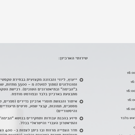
שירותי הארכיון:
ייעוץ, ליווי והכוונה מקצועית בבחירת טקסטי
ומונולוגים (מתוך למעלה מ – 500
ב"הבימה" ובתיאטרונים השונים). רכישת הטקס
מתבצעת בארכיון בלבד ובפורמט מודפס.
איתור והנגשת חומרי ארכיון נדירים
(
ספרים, ט
מסמכים, תמונות, קבצי שמע, סרטים תיעודיים
והיסטוריים)
אש בלבד
סיוע בהכנת עבודות ותחקירים בנושא "הבימה"
והתיאטרון העברי והישראלי בכלל
.
חדר הצפייה מרווח ובו