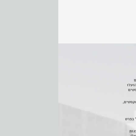
ם
3 מחזות, שהועלו
טים
קסטים,
 בפרט
 ניתן לצפות ב- 400 הצגות