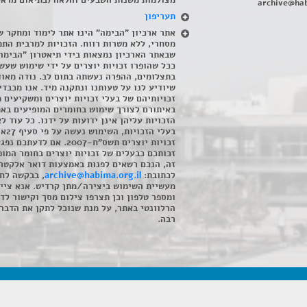
מצולמות משנות השבעים והלאה (בתיאום מראש
archive@hab
תעריפון
אתר ארכיון "הבימה" הינו אתר לימוד ומחקר ש
מסחרי, ללא מטרות רווח. הזכויות למרבית התמ
שבאתר הארכיון נמצאות בידי תיאטרון "הבימה
ככל שהופרו זכויות יוצרים על ידי שימוש שעשי
בתצלומים, ההפרה נעשתה בתום לב. נודה מאוד
שיודיע לנו על טעותנו ונתקנה מיד. אנו מכבדי
זכויותיהם של בעלי זכויות יוצרים ומשקיעים 
באיתורם לצורך שימוש בחומרים המופיעים בא
הזכויות עליהן אינן ידועות על ידנו. כל עוד ל
בעלי הזכויו
זכויות יוצרים תשס"ח-2007. אם לדעתכם 
זכותכם כבעלים של זכויות יוצרים בחומר המופ
זה, הנכם רשאים לפנות באמצעות דואר אלקטרו
לכתובת:
archive@habima.org.il
, בבקשה לח
מעשיית השימוש ביצירה/מתן קרדיט. אנא ציינ
ומספר טלפון וכן תצרפו צילום מסך וקישור לד
הרלוונטי באתר, על מנת שנוכל לתקן את הדבר.
רבה.