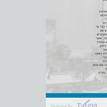
!)
איננו
ונות
".
נו
 לכל מי
ם את
מאמצים
תר, אשר
א אותרו
ת, השימוש נעשה על פי סעיף 27א לחוק
נפגעה
יע באתר
ני
דול
ו שם מלא
ף
 תודה
Designed By