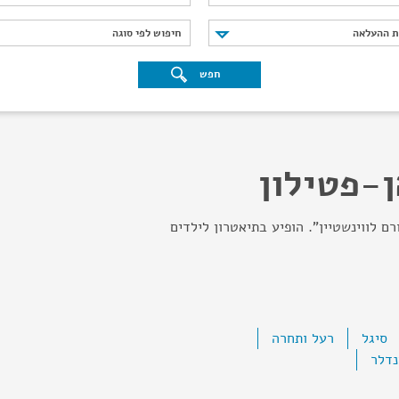
נת ההעלאה
חיפוש לפי סוגה
ת ההעלאה
חיפוש לפי סוגה
חפש
ן-פטילון
ם לווינשטיין". הופיע בתיאטרון לילדים
סיגל
רעל ותחרה
נדלר