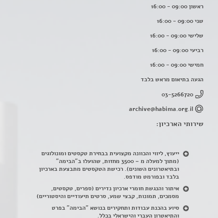
ראשון 09:00 - 16:00
שני 09:00 - 16:00
שלישי 09:00 - 16:00
רביעי 09:00 - 16:00
חמישי 09:00 - 16:00
הגעה בתיאום מראש בלבד
03-5266720
archive@habima.org.il
שירותי הארכיון:
ייעוץ, ליווי והכוונה מקצועית בבחירת טקסטים ומונולוגים
(מתוך למעלה מ – 3500 מחזות, שהועלו ב"הבימה"
ובתיאטרונים השונים). רכישת הטקסטים מתבצעת בארכיון
בלבד ובפורמט מודפס.
איתור והנגשת חומרי ארכיון נדירים
(
ספרים, טקסטים,
מסמכים, תמונות, קבצי שמע, סרטים תיעודיים והיסטוריים)
סיוע בהכנת עבודות ותחקירים בנושא "הבימה" בפרט
והתיאטרון העברי והישראלי בכלל
.