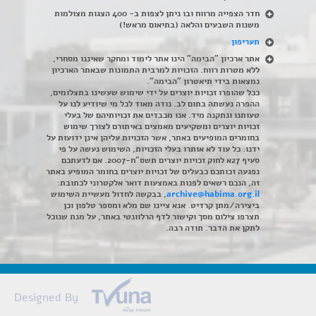
חדר הצפייה מרווח ובו ניתן לצפות ב- 400 הצגות מצולמות
משנות השבעים והלאה (בתיאום מראש!)
תעריפון
אתר ארכיון "הבימה" הינו אתר לימוד ומחקר שאיננו מסחרי,
ללא מטרות רווח. הזכויות למרבית התמונות שבאתר הארכיון
נמצאות בידי תיאטרון "הבימה".
ככל שהופרו זכויות יוצרים על ידי שימוש שעשינו בתצלומים,
ההפרה נעשתה בתום לב. נודה מאוד לכל מי שיודיע לנו על
טעותנו ונתקנה מיד. אנו מכבדים את זכויותיהם של בעלי
זכויות יוצרים ומשקיעים מאמצים באיתורם לצורך שימוש
בחומרים המופיעים באתר, אשר הזכויות עליהן אינן ידועות על
ידנו. כל עוד לא אותרו בעלי הזכויות, השימוש נעשה על פי
סעיף 27א לחוק זכויות יוצרים תשס"ח-2007. אם לדעתכם
נפגעה זכותכם כבעלים של זכויות יוצרים בחומר המופיע באתר
זה, הנכם רשאים לפנות באמצעות דואר אלקטרוני לכתובת:
archive@habima.org.il
, בבקשה לחדול מעשיית השימוש
ביצירה/מתן קרדיט. אנא ציינו שם מלא ומספר טלפון וכן
תצרפו צילום מסך וקישור לדף הרלוונטי באתר, על מנת שנוכל
לתקן את הדבר. תודה רבה.
Designed By