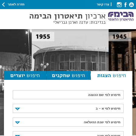
חזרה לאתר
צרו קשר
ארכיון
תיאטרון הבימה
בנדיבות: עדנה וארנן גבריאלי
חיפוש
הצגות
חיפוש
שחקנים
חיפוש
יוצרים
חיפוש לפי שם ההצגה
חיפוש לפי א - ב
חיפוש לפי א - ב
חיפוש לפי שנת ההעלאה
חיפוש לפי שנת ההעלאה
חיפוש לפי סוגה
חיפוש לפי סוגה