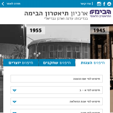
חזרה לאתר
צרו קשר
ארכיון
תיאטרון הבימה
בנדיבות: עדנה וארנן גבריאלי
חיפוש
הצגות
חיפוש
שחקנים
חיפוש
יוצרים
חיפוש לפי שם ההצגה
חיפוש לפי א - ב
חיפוש לפי א - ב
חיפוש לפי שנת ההעלאה
חיפוש לפי שנת ההעלאה
חיפוש לפי סוגה
חיפוש לפי סוגה