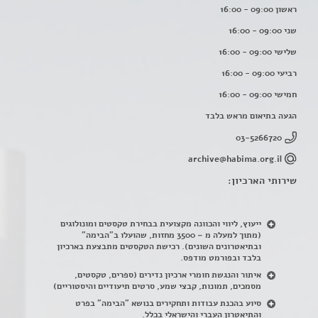
ראשון 09:00 - 16:00
שני 09:00 - 16:00
שלישי 09:00 - 16:00
רביעי 09:00 - 16:00
חמישי 09:00 - 16:00
הגעה בתיאום מראש בלבד
03-5266720
archive@habima.org.il
שירותי הארכיון:
ייעוץ, ליווי והכוונה מקצועית בבחירת טקסטים ומונולוגים
(מתוך למעלה מ – 3500 מחזות, שהועלו ב"הבימה"
ובתיאטרונים השונים). רכישת הטקסטים מתבצעת בארכיון
בלבד ובפורמט מודפס.
איתור והנגשת חומרי ארכיון נדירים
(
ספרים, טקסטים,
מסמכים, תמונות, קבצי שמע, סרטים תיעודיים והיסטוריים)
סיוע בהכנת עבודות ותחקירים בנושא "הבימה" בפרט
והתיאטרון העברי והישראלי בכלל
.