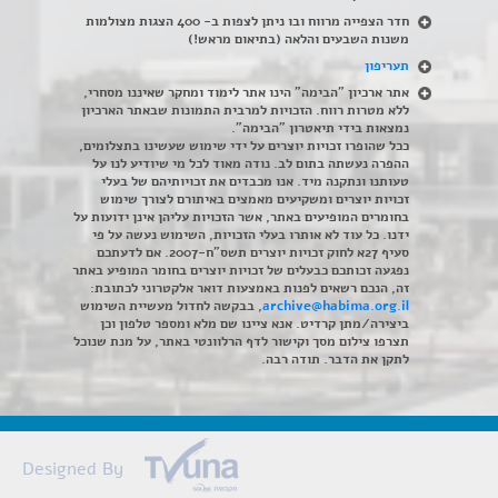
חדר הצפייה מרווח ובו ניתן לצפות ב- 400 הצגות מצולמות
משנות השבעים והלאה (בתיאום מראש!)
תעריפון
אתר ארכיון "הבימה" הינו אתר לימוד ומחקר שאיננו מסחרי,
ללא מטרות רווח. הזכויות למרבית התמונות שבאתר הארכיון
נמצאות בידי תיאטרון "הבימה".
ככל שהופרו זכויות יוצרים על ידי שימוש שעשינו בתצלומים,
ההפרה נעשתה בתום לב. נודה מאוד לכל מי שיודיע לנו על
טעותנו ונתקנה מיד. אנו מכבדים את זכויותיהם של בעלי
זכויות יוצרים ומשקיעים מאמצים באיתורם לצורך שימוש
בחומרים המופיעים באתר, אשר הזכויות עליהן אינן ידועות על
ידנו. כל עוד לא אותרו בעלי הזכויות, השימוש נעשה על פי
סעיף 27א לחוק זכויות יוצרים תשס"ח-2007. אם לדעתכם
נפגעה זכותכם כבעלים של זכויות יוצרים בחומר המופיע באתר
זה, הנכם רשאים לפנות באמצעות דואר אלקטרוני לכתובת:
archive@habima.org.il
, בבקשה לחדול מעשיית השימוש
ביצירה/מתן קרדיט. אנא ציינו שם מלא ומספר טלפון וכן
תצרפו צילום מסך וקישור לדף הרלוונטי באתר, על מנת שנוכל
לתקן את הדבר. תודה רבה.
Designed By