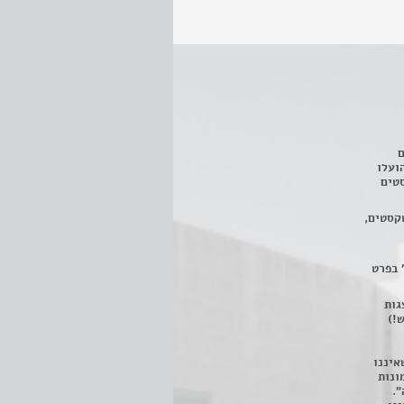
ם
3 מחזות, שהועלו
טים
קסטים,
 בפרט
 ניתן לצפות ב- 400 הצגות
!)
איננו
ונות
".