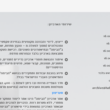
שירותי הארכיון:
ייעוץ, ליווי והכוונה מקצועית בבחירת טקסטי
ומונולוגים (מתוך למעלה מ – 500
ב"הבימה" ובתיאטרונים השונים). רכישת הטקס
מתבצעת בארכיון בלבד ובפורמט מודפס.
איתור והנגשת חומרי ארכיון נדירים
(
ספרים, ט
מסמכים, תמונות, קבצי שמע, סרטים תיעודיים
והיסטוריים)
אש בלבד
סיוע בהכנת עבודות ותחקירים בנושא "הבימה"
והתיאטרון העברי והישראלי בכלל
.
חדר הצפייה מרווח ובו
מצולמות משנות השבעים והלאה (בתיאום מראש
archive@hab
תעריפון
אתר ארכיון "הבימה" הינו אתר לימוד ומחקר ש
מסחרי, ללא מטרות רווח. הזכויות למרבית התמ
שבאתר הארכיון נמצאות בידי תיאטרון "הבימה