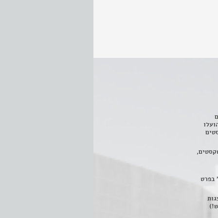
ם
3 מחזות, שהועלו
טים
קסטים,
 בפרט
 ניתן לצפות ב- 400 הצגות
!)