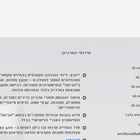
שירותי הארכיון:
ייעוץ, ליווי והכוונה מקצועית בבחירת טקסטי
ומונולוגים (מתוך למעלה מ – 500
ב"הבימה" ובתיאטרונים השונים). רכישת הטקס
מתבצעת בארכיון בלבד ובפורמט מודפס.
איתור והנגשת חומרי ארכיון נדירים
(
ספרים, ט
מסמכים, תמונות, קבצי שמע, סרטים תיעודיים
והיסטוריים)
אש בלבד
סיוע בהכנת עבודות ותחקירים בנושא "הבימה"
והתיאטרון העברי והישראלי בכלל
.
חדר הצפייה מרווח ובו
מצולמות משנות השבעים והלאה (בתיאום מראש
archive@hab