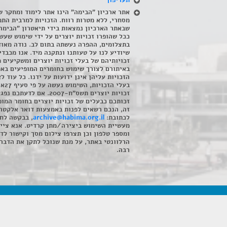
תעריפון
אתר ארכיון "הבימה" הינו אתר לימוד ומחקר ש
מסחרי, ללא מטרות רווח. הזכויות למרבית התמ
שבאתר הארכיון נמצאות בידי תיאטרון "הבימה
ככל שהופרו זכויות יוצרים על ידי שימוש שעשי
בתצלומים, ההפרה נעשתה בתום לב. נודה מאוד
שיודיע לנו על טעותנו ונתקנה מיד. אנו מכבדי
זכויותיהם של בעלי זכויות יוצרים ומשקיעים 
באיתורם לצורך שימוש בחומרים המופיעים בא
הזכויות עליהן אינן ידועות על ידנו. כל עוד ל
בעלי הזכויו
זכויות יוצרים תשס"ח-2007. אם לדעתכם 
זכותכם כבעלים של זכויות יוצרים בחומר המופ
זה, הנכם רשאים לפנות באמצעות דואר אלקטרו
לכתובת:
archive@habima.org.il
, בבקשה לח
מעשיית השימוש ביצירה/מתן קרדיט. אנא ציינ
ומספר טלפון וכן תצרפו צילום מסך וקישור לד
הרלוונטי באתר, על מנת שנוכל לתקן את הדבר.
רבה.