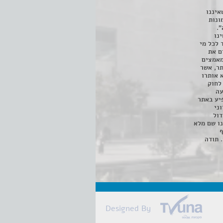
איננו
ונות
".
נו
 לכל מי
ם את
מאמצים
תר, אשר
א אותרו
ת, השימוש נעשה על פי סעיף 27א לחוק
נפגעה
יע באתר
ני
דול
ו שם מלא
ף
 תודה
Designed By