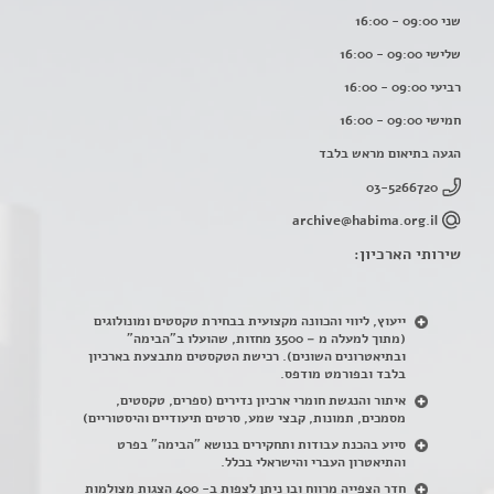
שני 09:00 - 16:00
שלישי 09:00 - 16:00
רביעי 09:00 - 16:00
חמישי 09:00 - 16:00
הגעה בתיאום מראש בלבד
03-5266720
archive@habima.org.il
שירותי הארכיון:
ייעוץ, ליווי והכוונה מקצועית בבחירת טקסטים ומונולוגים
(מתוך למעלה מ – 3500 מחזות, שהועלו ב"הבימה"
ובתיאטרונים השונים). רכישת הטקסטים מתבצעת בארכיון
בלבד ובפורמט מודפס.
איתור והנגשת חומרי ארכיון נדירים
(
ספרים, טקסטים,
מסמכים, תמונות, קבצי שמע, סרטים תיעודיים והיסטוריים)
סיוע בהכנת עבודות ותחקירים בנושא "הבימה" בפרט
והתיאטרון העברי והישראלי בכלל
.
חדר הצפייה מרווח ובו ניתן לצפות ב- 400 הצגות מצולמות