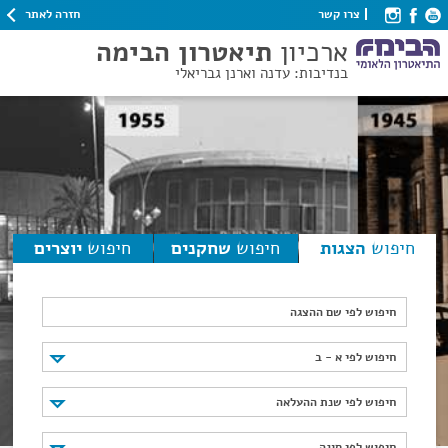
חזרה לאתר
צרו קשר
ארכיון
תיאטרון הבימה
בנדיבות: עדנה וארנן גבריאלי
חיפוש
הצגות
חיפוש
שחקנים
חיפוש
יוצרים
חיפוש לפי שם ההצגה
חיפוש לפי א - ב
חיפוש לפי א - ב
חיפוש לפי שנת ההעלאה
חיפוש לפי שנת ההעלאה
חיפוש לפי סוגה
חיפוש לפי סוגה