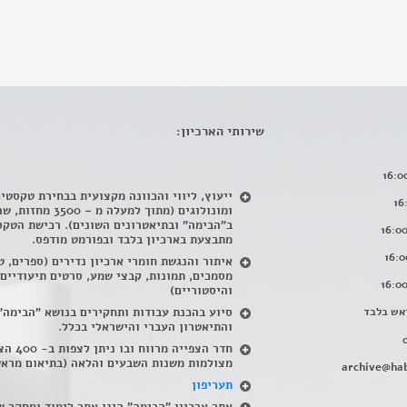
שירותי הארכיון:
ייעוץ, ליווי והכוונה מקצועית בבחירת טקסטי
ומונולוגים (מתוך למעלה מ – 500
ב"הבימה" ובתיאטרונים השונים). רכישת הטקס
מתבצעת בארכיון בלבד ובפורמט מודפס.
איתור והנגשת חומרי ארכיון נדירים
(
ספרים, ט
מסמכים, תמונות, קבצי שמע, סרטים תיעודיים
והיסטוריים)
אש בלבד
סיוע בהכנת עבודות ותחקירים בנושא "הבימה"
והתיאטרון העברי והישראלי בכלל
.
חדר הצפייה מרווח ובו
מצולמות משנות השבעים והלאה (בתיאום מראש
archive@hab
תעריפון