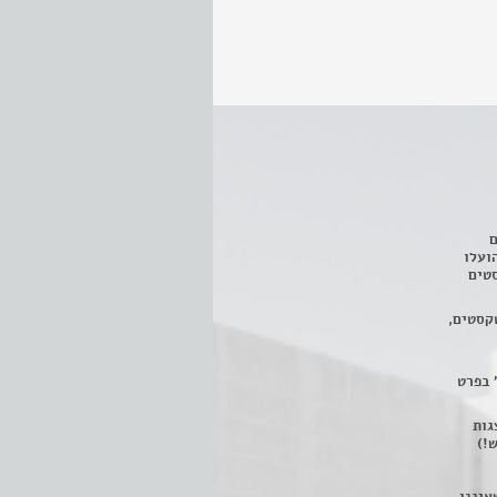
ם
3 מחזות, שהועלו
טים
קסטים,
 בפרט
 ניתן לצפות ב- 400 הצגות
!)