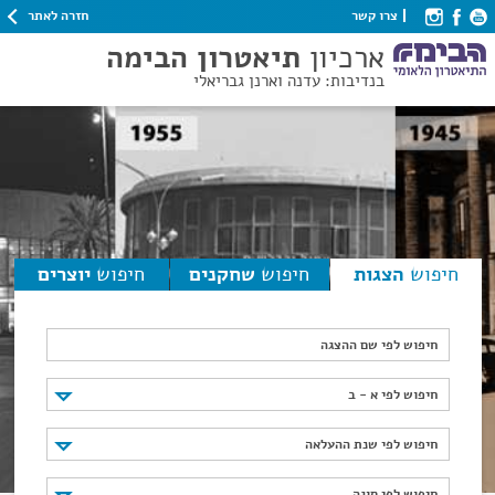
חזרה לאתר
צרו קשר
ארכיון
תיאטרון הבימה
בנדיבות: עדנה וארנן גבריאלי
חיפוש
הצגות
חיפוש
שחקנים
חיפוש
יוצרים
חיפוש לפי שם ההצגה
חיפוש לפי א - ב
חיפוש לפי א - ב
חיפוש לפי שנת ההעלאה
חיפוש לפי שנת ההעלאה
חיפוש לפי סוגה
חיפוש לפי סוגה