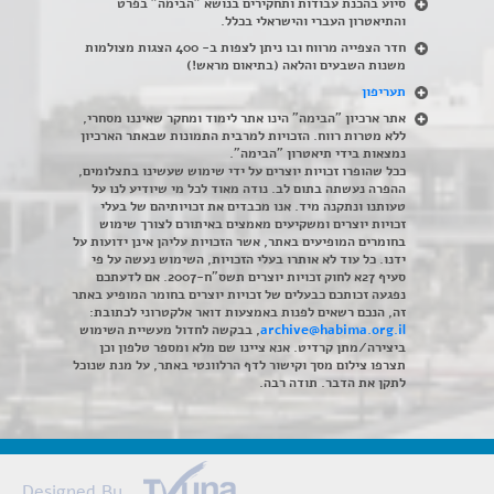
סיוע בהכנת עבודות ותחקירים בנושא "הבימה" בפרט
והתיאטרון העברי והישראלי בכלל
.
חדר הצפייה מרווח ובו ניתן לצפות ב- 400 הצגות מצולמות
משנות השבעים והלאה (בתיאום מראש!)
תעריפון
אתר ארכיון "הבימה" הינו אתר לימוד ומחקר שאיננו מסחרי,
ללא מטרות רווח. הזכויות למרבית התמונות שבאתר הארכיון
נמצאות בידי תיאטרון "הבימה".
ככל שהופרו זכויות יוצרים על ידי שימוש שעשינו בתצלומים,
ההפרה נעשתה בתום לב. נודה מאוד לכל מי שיודיע לנו על
טעותנו ונתקנה מיד. אנו מכבדים את זכויותיהם של בעלי
זכויות יוצרים ומשקיעים מאמצים באיתורם לצורך שימוש
בחומרים המופיעים באתר, אשר הזכויות עליהן אינן ידועות על
ידנו. כל עוד לא אותרו בעלי הזכויות, השימוש נעשה על פי
סעיף 27א לחוק זכויות יוצרים תשס"ח-2007. אם לדעתכם
נפגעה זכותכם כבעלים של זכויות יוצרים בחומר המופיע באתר
זה, הנכם רשאים לפנות באמצעות דואר אלקטרוני לכתובת:
archive@habima.org.il
, בבקשה לחדול מעשיית השימוש
ביצירה/מתן קרדיט. אנא ציינו שם מלא ומספר טלפון וכן
תצרפו צילום מסך וקישור לדף הרלוונטי באתר, על מנת שנוכל
לתקן את הדבר. תודה רבה.
Designed By