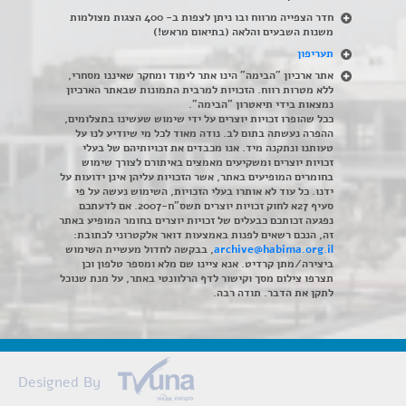
חדר הצפייה מרווח ובו ניתן לצפות ב- 400 הצגות מצולמות
משנות השבעים והלאה (בתיאום מראש!)
תעריפון
אתר ארכיון "הבימה" הינו אתר לימוד ומחקר שאיננו מסחרי,
ללא מטרות רווח. הזכויות למרבית התמונות שבאתר הארכיון
נמצאות בידי תיאטרון "הבימה".
ככל שהופרו זכויות יוצרים על ידי שימוש שעשינו בתצלומים,
ההפרה נעשתה בתום לב. נודה מאוד לכל מי שיודיע לנו על
טעותנו ונתקנה מיד. אנו מכבדים את זכויותיהם של בעלי
זכויות יוצרים ומשקיעים מאמצים באיתורם לצורך שימוש
בחומרים המופיעים באתר, אשר הזכויות עליהן אינן ידועות על
ידנו. כל עוד לא אותרו בעלי הזכויות, השימוש נעשה על פי
סעיף 27א לחוק זכויות יוצרים תשס"ח-2007. אם לדעתכם
נפגעה זכותכם כבעלים של זכויות יוצרים בחומר המופיע באתר
זה, הנכם רשאים לפנות באמצעות דואר אלקטרוני לכתובת:
archive@habima.org.il
, בבקשה לחדול מעשיית השימוש
ביצירה/מתן קרדיט. אנא ציינו שם מלא ומספר טלפון וכן
תצרפו צילום מסך וקישור לדף הרלוונטי באתר, על מנת שנוכל
לתקן את הדבר. תודה רבה.
Designed By