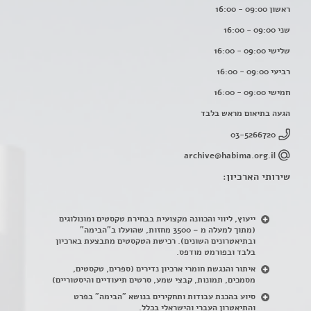
ראשון 09:00 - 16:00
שני 09:00 - 16:00
שלישי 09:00 - 16:00
רביעי 09:00 - 16:00
חמישי 09:00 - 16:00
הגעה בתיאום מראש בלבד
03-5266720
archive@habima.org.il
שירותי הארכיון:
ייעוץ, ליווי והכוונה מקצועית בבחירת טקסטים ומונולוגים
(מתוך למעלה מ – 3500 מחזות, שהועלו ב"הבימה"
ובתיאטרונים השונים). רכישת הטקסטים מתבצעת בארכיון
בלבד ובפורמט מודפס.
איתור והנגשת חומרי ארכיון נדירים
(
ספרים, טקסטים,
מסמכים, תמונות, קבצי שמע, סרטים תיעודיים והיסטוריים)
סיוע בהכנת עבודות ותחקירים בנושא "הבימה" בפרט
והתיאטרון העברי והישראלי בכלל
.