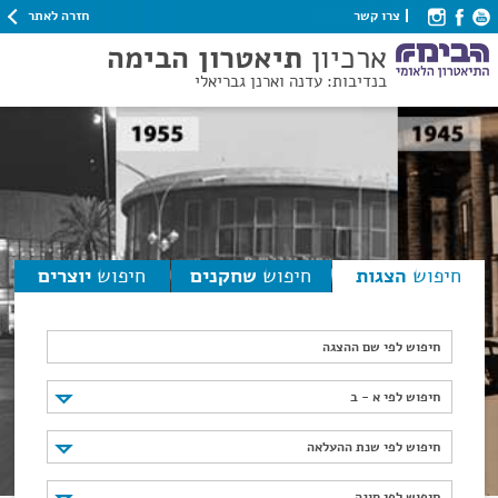
חזרה לאתר
צרו קשר
ארכיון
תיאטרון הבימה
בנדיבות: עדנה וארנן גבריאלי
חיפוש
הצגות
חיפוש
שחקנים
חיפוש
יוצרים
חיפוש לפי שם ההצגה
חיפוש לפי א - ב
חיפוש לפי א - ב
חיפוש לפי שנת ההעלאה
חיפוש לפי שנת ההעלאה
חיפוש לפי סוגה
חיפוש לפי סוגה