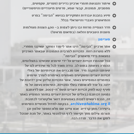
איתור והנגשת חומרי ארכיון נדירים
(
ספרים, טקסטים,
מסמכים, תמונות, קבצי שמע, סרטים תיעודיים והיסטוריים)
סיוע בהכנת עבודות ותחקירים בנושא "הבימה" בפרט
והתיאטרון העברי והישראלי בכלל
.
חדר הצפייה מרווח ובו ניתן לצפות ב- 400 הצגות מצולמות
משנות השבעים והלאה (בתיאום מראש!)
תעריפון
אתר ארכיון "הבימה" הינו אתר לימוד ומחקר שאיננו מסחרי,
ללא מטרות רווח. הזכויות למרבית התמונות שבאתר הארכיון
נמצאות בידי תיאטרון "הבימה".
ככל שהופרו זכויות יוצרים על ידי שימוש שעשינו בתצלומים,
ההפרה נעשתה בתום לב. נודה מאוד לכל מי שיודיע לנו על
טעותנו ונתקנה מיד. אנו מכבדים את זכויותיהם של בעלי
זכויות יוצרים ומשקיעים מאמצים באיתורם לצורך שימוש
בחומרים המופיעים באתר, אשר הזכויות עליהן אינן ידועות על
ידנו. כל עוד לא אותרו בעלי הזכויות, השימוש נעשה על פי
סעיף 27א לחוק זכויות יוצרים תשס"ח-2007. אם לדעתכם
נפגעה זכותכם כבעלים של זכויות יוצרים בחומר המופיע באתר
זה, הנכם רשאים לפנות באמצעות דואר אלקטרוני לכתובת:
archive@habima.org.il
, בבקשה לחדול מעשיית השימוש
ביצירה/מתן קרדיט. אנא ציינו שם מלא ומספר טלפון וכן
תצרפו צילום מסך וקישור לדף הרלוונטי באתר, על מנת שנוכל
לתקן את הדבר. תודה רבה.