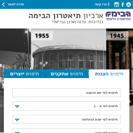
חזרה לאתר
צרו קשר
ארכיון
תיאטרון הבימה
בנדיבות: עדנה וארנן גבריאלי
חיפוש
הצגות
חיפוש
שחקנים
חיפוש
יוצרים
חיפוש לפי שם ההצגה
חיפוש לפי א - ב
חיפוש לפי א - ב
חיפוש לפי שנת ההעלאה
חיפוש לפי שנת ההעלאה
חיפוש לפי סוגה
חיפוש לפי סוגה