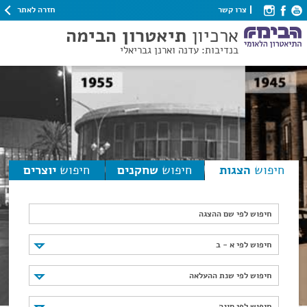
חזרה לאתר
צרו קשר
ארכיון
תיאטרון הבימה
בנדיבות: עדנה וארנן גבריאלי
חיפוש
הצגות
חיפוש
שחקנים
חיפוש
יוצרים
חיפוש לפי שם ההצגה
חיפוש לפי א - ב
חיפוש לפי א - ב
חיפוש לפי שנת ההעלאה
חיפוש לפי שנת ההעלאה
חיפוש לפי סוגה
חיפוש לפי סוגה