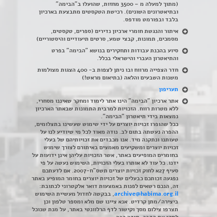
(מתוך למעלה מ – 3500 מחזות, שהועלו ב"הבימה"
ובתיאטרונים השונים). רכישת הטקסטים מתבצעת בארכיון
בלבד ובפורמט מודפס.
איתור והנגשת חומרי ארכיון נדירים
(
ספרים, טקסטים,
מסמכים, תמונות, קבצי שמע, סרטים תיעודיים והיסטוריים)
סיוע בהכנת עבודות ותחקירים בנושא "הבימה" בפרט
והתיאטרון העברי והישראלי בכלל
.
חדר הצפייה מרווח ובו ניתן לצפות ב- 400 הצגות מצולמות
משנות השבעים והלאה (בתיאום מראש!)
תעריפון
אתר ארכיון "הבימה" הינו אתר לימוד ומחקר שאיננו מסחרי,
ללא מטרות רווח. הזכויות למרבית התמונות שבאתר הארכיון
נמצאות בידי תיאטרון "הבימה".
ככל שהופרו זכויות יוצרים על ידי שימוש שעשינו בתצלומים,
ההפרה נעשתה בתום לב. נודה מאוד לכל מי שיודיע לנו על
טעותנו ונתקנה מיד. אנו מכבדים את זכויותיהם של בעלי
זכויות יוצרים ומשקיעים מאמצים באיתורם לצורך שימוש
בחומרים המופיעים באתר, אשר הזכויות עליהן אינן ידועות על
ידנו. כל עוד לא אותרו בעלי הזכויות, השימוש נעשה על פי
סעיף 27א לחוק זכויות יוצרים תשס"ח-2007. אם לדעתכם
נפגעה זכותכם כבעלים של זכויות יוצרים בחומר המופיע באתר
זה, הנכם רשאים לפנות באמצעות דואר אלקטרוני לכתובת:
archive@habima.org.il
, בבקשה לחדול מעשיית השימוש
ביצירה/מתן קרדיט. אנא ציינו שם מלא ומספר טלפון וכן
תצרפו צילום מסך וקישור לדף הרלוונטי באתר, על מנת שנוכל