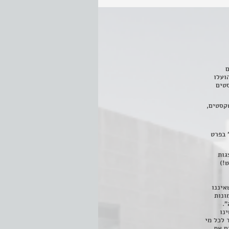
ם
3 מחזות, שהועלו
טים
קסטים,
 בפרט
 ניתן לצפות ב- 400 הצגות
!)
איננו
ונות
".
נו
 לכל מי
ם את