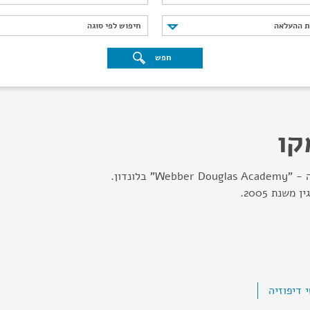
נת ההעלאה
חיפוש לפי סוגה
ת ההעלאה
חיפוש לפי סוגה
חפש
קו
שחקנית ובמאית. בוגרת ה - "Webber Douglas Academy" בלונדון.
שנת 2005.
 דיפוזיה