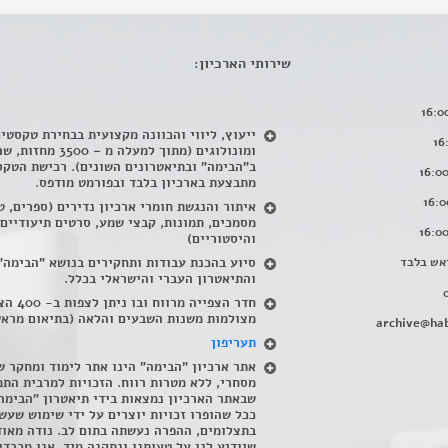
שירותי הארכיון:
ייעוץ, ליווי והכוונה מקצועית בבחירת טקסטי
ומונולוגים (מתוך למעלה מ – 500
ב"הבימה" ובתיאטרונים השונים). רכישת הטקס
מתבצעת בארכיון בלבד ובפורמט מודפס.
איתור והנגשת חומרי ארכיון נדירים
(
ספרים, ט
מסמכים, תמונות, קבצי שמע, סרטים תיעודיים
והיסטוריים)
אש בלבד
סיוע בהכנת עבודות ותחקירים בנושא "הבימה"
והתיאטרון העברי והישראלי בכלל
.
חדר הצפייה מרווח ובו
מצולמות משנות השבעים והלאה (בתיאום מראש
archive@hab
תעריפון
אתר ארכיון "הבימה" הינו אתר לימוד ומחקר ש
מסחרי, ללא מטרות רווח. הזכויות למרבית התמ
שבאתר הארכיון נמצאות בידי תיאטרון "הבימה
ככל שהופרו זכויות יוצרים על ידי שימוש שעשי
בתצלומים, ההפרה נעשתה בתום לב. נודה מאוד
שיודיע לנו על טעותנו ונתקנה מיד. אנו מכבדי