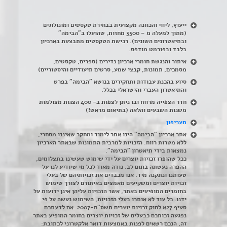
ייעוץ, ליווי והכוונה מקצועית בבחירת טקסטים ומונולוגים
(מתוך למעלה מ – 3500 מחזות, שהועלו ב"הבימה"
ובתיאטרונים השונים). רכישת הטקסטים מתבצעת בארכיון
בלבד ובפורמט מודפס.
איתור והנגשת חומרי ארכיון נדירים
(
ספרים, טקסטים,
מסמכים, תמונות, קבצי שמע, סרטים תיעודיים והיסטוריים)
סיוע בהכנת עבודות ותחקירים בנושא "הבימה" בפרט
והתיאטרון העברי והישראלי בכלל
.
חדר הצפייה מרווח ובו ניתן לצפות ב- 400 הצגות מצולמות
משנות השבעים והלאה (בתיאום מראש!)
תעריפון
אתר ארכיון "הבימה" הינו אתר לימוד ומחקר שאיננו מסחרי,
ללא מטרות רווח. הזכויות למרבית התמונות שבאתר הארכיון
נמצאות בידי תיאטרון "הבימה".
ככל שהופרו זכויות יוצרים על ידי שימוש שעשינו בתצלומים,
ההפרה נעשתה בתום לב. נודה מאוד לכל מי שיודיע לנו על
טעותנו ונתקנה מיד. אנו מכבדים את זכויותיהם של בעלי
זכויות יוצרים ומשקיעים מאמצים באיתורם לצורך שימוש
בחומרים המופיעים באתר, אשר הזכויות עליהן אינן ידועות על
ידנו. כל עוד לא אותרו בעלי הזכויות, השימוש נעשה על פי
סעיף 27א לחוק זכויות יוצרים תשס"ח-2007. אם לדעתכם
נפגעה זכותכם כבעלים של זכויות יוצרים בחומר המופיע באתר
זה, הנכם רשאים לפנות באמצעות דואר אלקטרוני לכתובת: