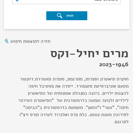
חפש
חזרה לתוצאות חיפוש
מרים יחיל-וקס
2023-1946
חוקרת תיאטרון וספרות, מתרגמת, סופרת ומשוררת.דוקטור
מטעם אוניברסיטת סטנפורד. ייסדה את פסטיבל חיפה
להצגות ילדים. כיהנה כמנהלת אומנותית של התיאטרון
לילדים ולנוער.שמשה כדרמטורגית של "התיאטרון העירוני
חיפה", "גשר" ו"החאן". משמשת כדרמטורגית ב"הבימה"
לסירוגין משנת 2002. כלת פרס ואלנרוד לשירה ופרס ויצ"ו
לתרגום.