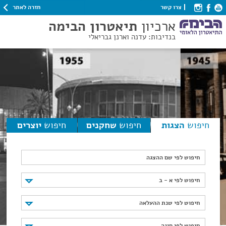
חזרה לאתר
צרו קשר
ארכיון
תיאטרון הבימה
בנדיבות: עדנה וארנן גבריאלי
חיפוש
הצגות
חיפוש
שחקנים
חיפוש
יוצרים
חיפוש לפי שם ההצגה
חיפוש לפי א - ב
חיפוש לפי א - ב
חיפוש לפי שנת ההעלאה
חיפוש לפי שנת ההעלאה
חיפוש לפי סוגה
חיפוש לפי סוגה