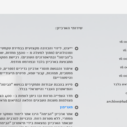
שירותי הארכיון:
ייעוץ, ליווי והכוונה מקצועית בבחירת טקסטי
ומונולוגים (מתוך למעלה מ – 500
ב"הבימה" ובתיאטרונים השונים). רכישת הטקס
מתבצעת בארכיון בלבד ובפורמט מודפס.
איתור והנגשת חומרי ארכיון נדירים
(
ספרים, ט
מסמכים, תמונות, קבצי שמע, סרטים תיעודיים
והיסטוריים)
אש בלבד
סיוע בהכנת עבודות ותחקירים בנושא "הבימה"
והתיאטרון העברי והישראלי בכלל
.
חדר הצפייה מרווח ובו
מצולמות משנות השבעים והלאה (בתיאום מראש
archive@hab
תעריפון
אתר ארכיון "הבימה" הינו אתר לימוד ומחקר ש
מסחרי, ללא מטרות רווח. הזכויות למרבית התמ
שבאתר הארכיון נמצאות בידי תיאטרון "הבימה