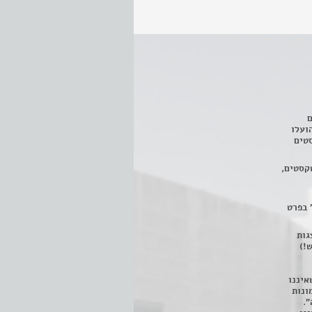
ם
3 מחזות, שהועלו
טים
קסטים,
 בפרט
 ניתן לצפות ב- 400 הצגות
!)
איננו
ונות
".