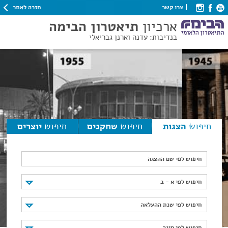
חזרה לאתר
צרו קשר
ארכיון
תיאטרון הבימה
בנדיבות: עדנה וארנן גבריאלי
חיפוש
הצגות
חיפוש
שחקנים
חיפוש
יוצרים
חיפוש לפי שם ההצגה
חיפוש לפי א - ב
חיפוש לפי א - ב
חיפוש לפי שנת ההעלאה
חיפוש לפי שנת ההעלאה
חיפוש לפי סוגה
חיפוש לפי סוגה