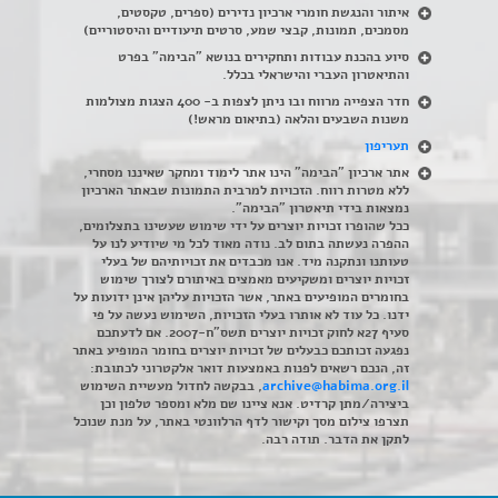
איתור והנגשת חומרי ארכיון נדירים
(
ספרים, טקסטים,
מסמכים, תמונות, קבצי שמע, סרטים תיעודיים והיסטוריים)
סיוע בהכנת עבודות ותחקירים בנושא "הבימה" בפרט
והתיאטרון העברי והישראלי בכלל
.
חדר הצפייה מרווח ובו ניתן לצפות ב- 400 הצגות מצולמות
משנות השבעים והלאה (בתיאום מראש!)
תעריפון
אתר ארכיון "הבימה" הינו אתר לימוד ומחקר שאיננו מסחרי,
ללא מטרות רווח. הזכויות למרבית התמונות שבאתר הארכיון
נמצאות בידי תיאטרון "הבימה".
ככל שהופרו זכויות יוצרים על ידי שימוש שעשינו בתצלומים,
ההפרה נעשתה בתום לב. נודה מאוד לכל מי שיודיע לנו על
טעותנו ונתקנה מיד. אנו מכבדים את זכויותיהם של בעלי
זכויות יוצרים ומשקיעים מאמצים באיתורם לצורך שימוש
בחומרים המופיעים באתר, אשר הזכויות עליהן אינן ידועות על
ידנו. כל עוד לא אותרו בעלי הזכויות, השימוש נעשה על פי
סעיף 27א לחוק זכויות יוצרים תשס"ח-2007. אם לדעתכם
נפגעה זכותכם כבעלים של זכויות יוצרים בחומר המופיע באתר
זה, הנכם רשאים לפנות באמצעות דואר אלקטרוני לכתובת:
archive@habima.org.il
, בבקשה לחדול מעשיית השימוש
ביצירה/מתן קרדיט. אנא ציינו שם מלא ומספר טלפון וכן
תצרפו צילום מסך וקישור לדף הרלוונטי באתר, על מנת שנוכל
לתקן את הדבר. תודה רבה.