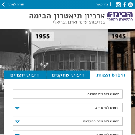
חזרה לאתר
צרו קשר
ארכיון
תיאטרון הבימה
בנדיבות: עדנה וארנן גבריאלי
חיפוש
הצגות
חיפוש
שחקנים
חיפוש
יוצרים
חיפוש לפי שם ההצגה
חיפוש לפי א - ב
חיפוש לפי א - ב
חיפוש לפי שנת ההעלאה
חיפוש לפי שנת ההעלאה
חיפוש לפי סוגה
חיפוש לפי סוגה