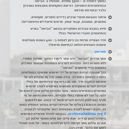
(מתוך למעלה מ – 3500 מחזות, שהועלו ב"הבימה"
ובתיאטרונים השונים). רכישת הטקסטים מתבצעת בארכיון
בלבד ובפורמט מודפס.
איתור והנגשת חומרי ארכיון נדירים
(
ספרים, טקסטים,
מסמכים, תמונות, קבצי שמע, סרטים תיעודיים והיסטוריים)
סיוע בהכנת עבודות ותחקירים בנושא "הבימה" בפרט
והתיאטרון העברי והישראלי בכלל
.
חדר הצפייה מרווח ובו ניתן לצפות ב- 400 הצגות מצולמות
משנות השבעים והלאה (בתיאום מראש!)
תעריפון
אתר ארכיון "הבימה" הינו אתר לימוד ומחקר שאיננו מסחרי,
ללא מטרות רווח. הזכויות למרבית התמונות שבאתר הארכיון
נמצאות בידי תיאטרון "הבימה".
ככל שהופרו זכויות יוצרים על ידי שימוש שעשינו בתצלומים,
ההפרה נעשתה בתום לב. נודה מאוד לכל מי שיודיע לנו על
טעותנו ונתקנה מיד. אנו מכבדים את זכויותיהם של בעלי
זכויות יוצרים ומשקיעים מאמצים באיתורם לצורך שימוש
בחומרים המופיעים באתר, אשר הזכויות עליהן אינן ידועות על
ידנו. כל עוד לא אותרו בעלי הזכויות, השימוש נעשה על פי
סעיף 27א לחוק זכויות יוצרים תשס"ח-2007. אם לדעתכם
נפגעה זכותכם כבעלים של זכויות יוצרים בחומר המופיע באתר
זה, הנכם רשאים לפנות באמצעות דואר אלקטרוני לכתובת:
archive@habima.org.il
, בבקשה לחדול מעשיית השימוש
ביצירה/מתן קרדיט. אנא ציינו שם מלא ומספר טלפון וכן
תצרפו צילום מסך וקישור לדף הרלוונטי באתר, על מנת שנוכל
לתקן את הדבר. תודה רבה.