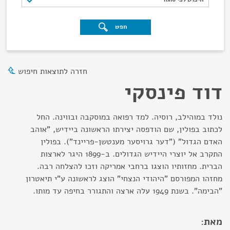
חפש
חזרה לתוצאות חיפוש
דוד פינסקי
נולד במוהילב, רוסיה. למד רפואה במוסקבה ובווינה. החל
לכתוב בפולין, שם הודפסה יצירתו הראשונה ביידיש, "אוהב
האדם הגדול" ("דער גרויסער מענטשן-פריינד"). בפולין
התקרב אל יוצרי היידיש הגדולים. ב-1899 היגר לארצות
הברית. מחזותיו הוצגו ברחבי אמריקה וזכו להצלחה רבה.
מחזהו המפורסם "היהודי הנצחי" הוצג לראשונה ע"י תיאטרון
"הבימה". בשנת 1949 עלה ארצה והתגורר בחיפה עד מותו.
מאת: