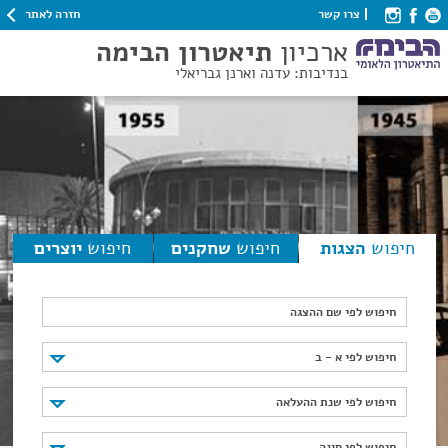
חזרה לאתר
צרו קשר
ארכיון
תיאטרון הבימה
בנדיבות: עדנה וארנן גבריאלי
חיפוש
הצגות
חיפוש
שחקנים
חיפוש
יוצרים
חיפוש לפי שם ההצגה
חיפוש לפי א - ב
חיפוש לפי א - ב
חיפוש לפי שנת ההעלאה
חיפוש לפי שנת ההעלאה
חיפוש לפי סוגה
חיפוש לפי סוגה