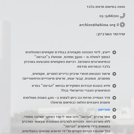
הגעה בתיאום מראש בלבד
03-5266720
archive@habima.org.il
שירותי הארכיון:
ייעוץ, ליווי והכוונה מקצועית בבחירת טקסטים ומונולוגים
(מתוך למעלה מ – 3500 מחזות, שהועלו ב"הבימה"
ובתיאטרונים השונים). רכישת הטקסטים מתבצעת בארכיון
בלבד ובפורמט מודפס.
איתור והנגשת חומרי ארכיון נדירים
(
ספרים, טקסטים,
מסמכים, תמונות, קבצי שמע, סרטים תיעודיים והיסטוריים)
סיוע בהכנת עבודות ותחקירים בנושא "הבימה" בפרט
והתיאטרון העברי והישראלי בכלל
.
חדר הצפייה מרווח ובו ניתן לצפות ב- 400 הצגות מצולמות
משנות השבעים והלאה (בתיאום מראש!)
תעריפון
אתר ארכיון "הבימה" הינו אתר לימוד ומחקר שאיננו מסחרי,
ללא מטרות רווח. הזכויות למרבית התמונות שבאתר הארכיון
נמצאות בידי תיאטרון "הבימה".
ככל שהופרו זכויות יוצרים על ידי שימוש שעשינו בתצלומים,