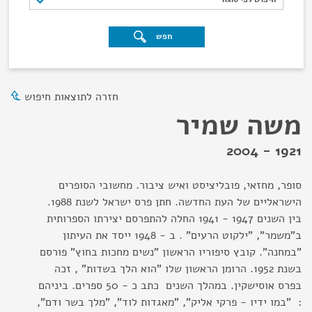
חפש
חזרה לתוצאות חיפוש
משה שמיר
1921 - 2004
סופר, מחזאי, פובליציסט ואיש ציבור. מחשובי הסופרים
הישראליים של העת החדשה. חתן פרס ישראל לשנת 1988.
בין השנים 1947 - 1941 החלה להתפרסם יצירתו הספרותית
ב"משמר", "ילקוט הרעים" . ב - 1948 ייסד את העיתון
"במחנה". קובץ סיפוריו הראשון "נשים מחכות בחוץ" פורסם
בשנת 1952. הרומן הראשון שלו "הוא הלך בשדות" , זכה
בפרס אוסישקין. במהלך השנים כתב כ - 50 ספרים. ביניהם
: "במו ידיו - פרקי אליק", "מאגדות לוד", "מלך בשר ודם",