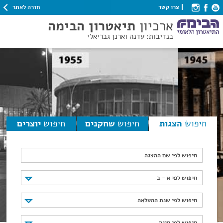
חזרה לאתר
צרו קשר
ארכיון
תיאטרון הבימה
בנדיבות: עדנה וארנן גבריאלי
חיפוש
הצגות
חיפוש
שחקנים
חיפוש
יוצרים
חיפוש לפי שם ההצגה
חיפוש לפי א - ב
חיפוש לפי א - ב
חיפוש לפי שנת ההעלאה
חיפוש לפי שנת ההעלאה
חיפוש לפי סוגה
חיפוש לפי סוגה