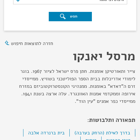
חפש
חזרה לתוצאות חיפוש
מרסל יאנקו
צייר ותאורטיקן אומנות. חתן פרס ישראל לציור 1967. בוגר
לימודי אדריכלות בבית הספר הפוליטכני בשוויץ. ממייסדי
זרם ה"דאדא" באומנות. ממנהיגי הקונסטרוקטוביזם במזרח
אירופה וממקדמי אמנות האוונגרד. עלה ארצה בשנת 1941.
ממייסדי כפר אמנים "עין הוד".
תפאורה ותלבושות:
בדרך לאילת (הרחק בערבה)
בית ברנרדה אלבה