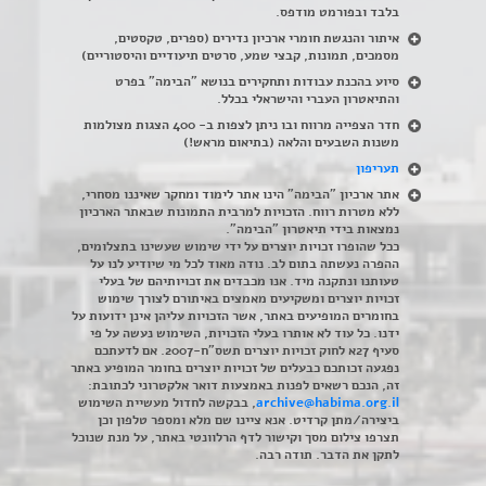
בלבד ובפורמט מודפס.
איתור והנגשת חומרי ארכיון נדירים
(
ספרים, טקסטים,
מסמכים, תמונות, קבצי שמע, סרטים תיעודיים והיסטוריים)
סיוע בהכנת עבודות ותחקירים בנושא "הבימה" בפרט
והתיאטרון העברי והישראלי בכלל
.
חדר הצפייה מרווח ובו ניתן לצפות ב- 400 הצגות מצולמות
משנות השבעים והלאה (בתיאום מראש!)
תעריפון
אתר ארכיון "הבימה" הינו אתר לימוד ומחקר שאיננו מסחרי,
ללא מטרות רווח. הזכויות למרבית התמונות שבאתר הארכיון
נמצאות בידי תיאטרון "הבימה".
ככל שהופרו זכויות יוצרים על ידי שימוש שעשינו בתצלומים,
ההפרה נעשתה בתום לב. נודה מאוד לכל מי שיודיע לנו על
טעותנו ונתקנה מיד. אנו מכבדים את זכויותיהם של בעלי
זכויות יוצרים ומשקיעים מאמצים באיתורם לצורך שימוש
בחומרים המופיעים באתר, אשר הזכויות עליהן אינן ידועות על
ידנו. כל עוד לא אותרו בעלי הזכויות, השימוש נעשה על פי
סעיף 27א לחוק זכויות יוצרים תשס"ח-2007. אם לדעתכם
נפגעה זכותכם כבעלים של זכויות יוצרים בחומר המופיע באתר
זה, הנכם רשאים לפנות באמצעות דואר אלקטרוני לכתובת:
archive@habima.org.il
, בבקשה לחדול מעשיית השימוש
ביצירה/מתן קרדיט. אנא ציינו שם מלא ומספר טלפון וכן
תצרפו צילום מסך וקישור לדף הרלוונטי באתר, על מנת שנוכל
לתקן את הדבר. תודה רבה.