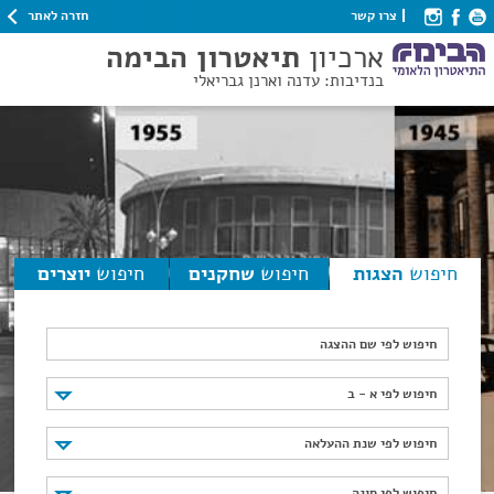
חזרה לאתר
צרו קשר
ארכיון
תיאטרון הבימה
בנדיבות: עדנה וארנן גבריאלי
חיפוש
הצגות
חיפוש
שחקנים
חיפוש
יוצרים
חיפוש לפי שם ההצגה
חיפוש לפי א - ב
חיפוש לפי א - ב
חיפוש לפי שנת ההעלאה
חיפוש לפי שנת ההעלאה
חיפוש לפי סוגה
חיפוש לפי סוגה