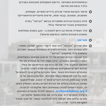
ובתיאטרונים השונים). רכישת הטקסטים מתבצעת בארכיון
בלבד ובפורמט מודפס.
איתור והנגשת חומרי ארכיון נדירים
(
ספרים, טקסטים,
מסמכים, תמונות, קבצי שמע, סרטים תיעודיים והיסטוריים)
סיוע בהכנת עבודות ותחקירים בנושא "הבימה" בפרט
והתיאטרון העברי והישראלי בכלל
.
חדר הצפייה מרווח ובו ניתן לצפות ב- 400 הצגות מצולמות
משנות השבעים והלאה (בתיאום מראש!)
תעריפון
אתר ארכיון "הבימה" הינו אתר לימוד ומחקר שאיננו מסחרי,
ללא מטרות רווח. הזכויות למרבית התמונות שבאתר הארכיון
נמצאות בידי תיאטרון "הבימה".
ככל שהופרו זכויות יוצרים על ידי שימוש שעשינו בתצלומים,
ההפרה נעשתה בתום לב. נודה מאוד לכל מי שיודיע לנו על
טעותנו ונתקנה מיד. אנו מכבדים את זכויותיהם של בעלי
זכויות יוצרים ומשקיעים מאמצים באיתורם לצורך שימוש
בחומרים המופיעים באתר, אשר הזכויות עליהן אינן ידועות על
ידנו. כל עוד לא אותרו בעלי הזכויות, השימוש נעשה על פי
סעיף 27א לחוק זכויות יוצרים תשס"ח-2007. אם לדעתכם
נפגעה זכותכם כבעלים של זכויות יוצרים בחומר המופיע באתר
זה, הנכם רשאים לפנות באמצעות דואר אלקטרוני לכתובת:
archive@habima.org.il
, בבקשה לחדול מעשיית השימוש
ביצירה/מתן קרדיט. אנא ציינו שם מלא ומספר טלפון וכן
תצרפו צילום מסך וקישור לדף הרלוונטי באתר, על מנת שנוכל
לתקן את הדבר. תודה רבה.