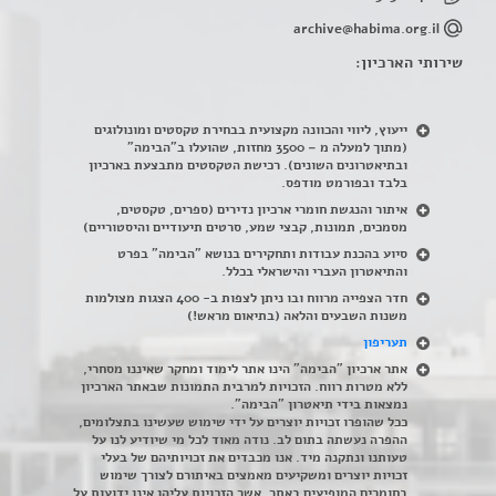
archive@habima.org.il
שירותי הארכיון:
ייעוץ, ליווי והכוונה מקצועית בבחירת טקסטים ומונולוגים
(מתוך למעלה מ – 3500 מחזות, שהועלו ב"הבימה"
ובתיאטרונים השונים). רכישת הטקסטים מתבצעת בארכיון
בלבד ובפורמט מודפס.
איתור והנגשת חומרי ארכיון נדירים
(
ספרים, טקסטים,
מסמכים, תמונות, קבצי שמע, סרטים תיעודיים והיסטוריים)
סיוע בהכנת עבודות ותחקירים בנושא "הבימה" בפרט
והתיאטרון העברי והישראלי בכלל
.
חדר הצפייה מרווח ובו ניתן לצפות ב- 400 הצגות מצולמות
משנות השבעים והלאה (בתיאום מראש!)
תעריפון
אתר ארכיון "הבימה" הינו אתר לימוד ומחקר שאיננו מסחרי,
ללא מטרות רווח. הזכויות למרבית התמונות שבאתר הארכיון
נמצאות בידי תיאטרון "הבימה".
ככל שהופרו זכויות יוצרים על ידי שימוש שעשינו בתצלומים,
ההפרה נעשתה בתום לב. נודה מאוד לכל מי שיודיע לנו על
טעותנו ונתקנה מיד. אנו מכבדים את זכויותיהם של בעלי
זכויות יוצרים ומשקיעים מאמצים באיתורם לצורך שימוש
בחומרים המופיעים באתר, אשר הזכויות עליהן אינן ידועות על