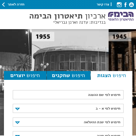
חזרה לאתר
צרו קשר
ארכיון
תיאטרון הבימה
בנדיבות: עדנה וארנן גבריאלי
חיפוש
הצגות
חיפוש
שחקנים
חיפוש
יוצרים
חיפוש לפי שם ההצגה
חיפוש לפי א - ב
חיפוש לפי א - ב
חיפוש לפי שנת ההעלאה
חיפוש לפי שנת ההעלאה
חיפוש לפי סוגה
חיפוש לפי סוגה