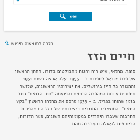
חפש
חזרה לתוצאות חיפוש
חיים הזז
סופר, מחזאי, איש רוח והגות מהבולטים בדורו. החתן הראשון
של פרס ישראל לספרות ב - 1953. עלה ארצה בשנת 1931
והתגורר כל חייו בירושלים. את יצירותיו הראשונות, שלושה
סיפורים אודות המהפכה הרוסית והפואמה "חתן הדמים" כתב
בזמן שהותו בפריז. ב - 1933 פרסם את מחזהו הראשון "בקץ
הימים". המוטיבים החוזרים ביצירותיו של הזז הם מהפכות
התרבות שעברו היהודים במקומותיהם השונים, פער הדורות,
הכיסופים לגאולה והאכזבה מהם.