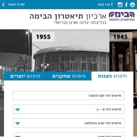
חזרה לאתר
צרו קשר
ארכיון
תיאטרון הבימה
בנדיבות: עדנה וארנן גבריאלי
חיפוש
הצגות
חיפוש
שחקנים
חיפוש
יוצרים
חיפוש לפי שם ההצגה
חיפוש לפי א - ב
חיפוש לפי א - ב
חיפוש לפי שנת ההעלאה
חיפוש לפי שנת ההעלאה
חיפוש לפי סוגה
חיפוש לפי סוגה