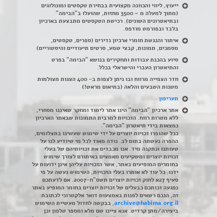
ייעוץ, ליווי והכוונה מקצועית בבחירת טקסטים ומונולוגים
(מתוך למעלה מ – 3500 מחזות, שהועלו ב"הבימה"
ובתיאטרונים השונים). רכישת הטקסטים מתבצעת בארכיון
בלבד ובפורמט מודפס.
איתור והנגשת חומרי ארכיון נדירים
(
ספרים, טקסטים,
מסמכים, תמונות, קבצי שמע, סרטים תיעודיים והיסטוריים)
סיוע בהכנת עבודות ותחקירים בנושא "הבימה" בפרט
והתיאטרון העברי והישראלי בכלל
.
חדר הצפייה מרווח ובו ניתן לצפות ב- 400 הצגות מצולמות
משנות השבעים והלאה (בתיאום מראש!)
תעריפון
אתר ארכיון "הבימה" הינו אתר לימוד ומחקר שאיננו מסחרי,
ללא מטרות רווח. הזכויות למרבית התמונות שבאתר הארכיון
נמצאות בידי תיאטרון "הבימה".
ככל שהופרו זכויות יוצרים על ידי שימוש שעשינו בתצלומים,
ההפרה נעשתה בתום לב. נודה מאוד לכל מי שיודיע לנו על
טעותנו ונתקנה מיד. אנו מכבדים את זכויותיהם של בעלי
זכויות יוצרים ומשקיעים מאמצים באיתורם לצורך שימוש
בחומרים המופיעים באתר, אשר הזכויות עליהן אינן ידועות על
ידנו. כל עוד לא אותרו בעלי הזכויות, השימוש נעשה על פי
סעיף 27א לחוק זכויות יוצרים תשס"ח-2007. אם לדעתכם
נפגעה זכותכם כבעלים של זכויות יוצרים בחומר המופיע באתר
זה, הנכם רשאים לפנות באמצעות דואר אלקטרוני לכתובת:
archive@habima.org.il
, בבקשה לחדול מעשיית השימוש
ביצירה/מתן קרדיט. אנא ציינו שם מלא ומספר טלפון וכן