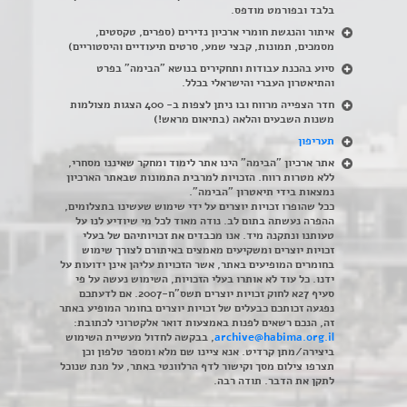
בלבד ובפורמט מודפס.
איתור והנגשת חומרי ארכיון נדירים
(
ספרים, טקסטים,
מסמכים, תמונות, קבצי שמע, סרטים תיעודיים והיסטוריים)
סיוע בהכנת עבודות ותחקירים בנושא "הבימה" בפרט
והתיאטרון העברי והישראלי בכלל
.
חדר הצפייה מרווח ובו ניתן לצפות ב- 400 הצגות מצולמות
משנות השבעים והלאה (בתיאום מראש!)
תעריפון
אתר ארכיון "הבימה" הינו אתר לימוד ומחקר שאיננו מסחרי,
ללא מטרות רווח. הזכויות למרבית התמונות שבאתר הארכיון
נמצאות בידי תיאטרון "הבימה".
ככל שהופרו זכויות יוצרים על ידי שימוש שעשינו בתצלומים,
ההפרה נעשתה בתום לב. נודה מאוד לכל מי שיודיע לנו על
טעותנו ונתקנה מיד. אנו מכבדים את זכויותיהם של בעלי
זכויות יוצרים ומשקיעים מאמצים באיתורם לצורך שימוש
בחומרים המופיעים באתר, אשר הזכויות עליהן אינן ידועות על
ידנו. כל עוד לא אותרו בעלי הזכויות, השימוש נעשה על פי
סעיף 27א לחוק זכויות יוצרים תשס"ח-2007. אם לדעתכם
נפגעה זכותכם כבעלים של זכויות יוצרים בחומר המופיע באתר
זה, הנכם רשאים לפנות באמצעות דואר אלקטרוני לכתובת:
archive@habima.org.il
, בבקשה לחדול מעשיית השימוש
ביצירה/מתן קרדיט. אנא ציינו שם מלא ומספר טלפון וכן
תצרפו צילום מסך וקישור לדף הרלוונטי באתר, על מנת שנוכל
לתקן את הדבר. תודה רבה.