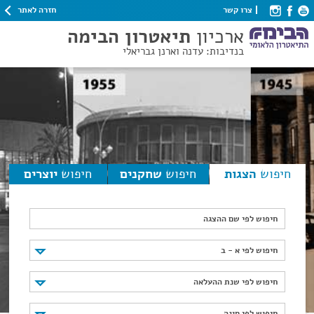
חזרה לאתר
צרו קשר
ארכיון
תיאטרון הבימה
בנדיבות: עדנה וארנן גבריאלי
חיפוש
הצגות
חיפוש
שחקנים
חיפוש
יוצרים
חיפוש לפי שם ההצגה
חיפוש לפי א - ב
חיפוש לפי א - ב
חיפוש לפי שנת ההעלאה
חיפוש לפי שנת ההעלאה
חיפוש לפי סוגה
חיפוש לפי סוגה