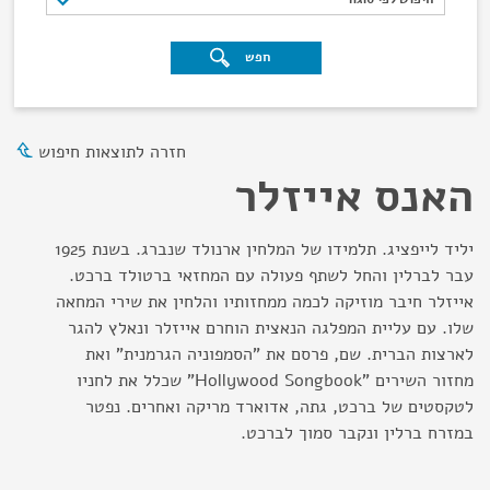
חפש
חזרה לתוצאות חיפוש
האנס אייזלר
יליד לייפציג. תלמידו של המלחין ארנולד שנברג. בשנת 1925
עבר לברלין והחל לשתף פעולה עם המחזאי ברטולד ברכט.
אייזלר חיבר מוזיקה לכמה ממחזותיו והלחין את שירי המחאה
שלו. עם עליית המפלגה הנאצית הוחרם אייזלר ונאלץ להגר
לארצות הברית. שם, פרסם את "הסמפוניה הגרמנית" ואת
מחזור השירים "Hollywood Songbook" שכלל את לחניו
לטקסטים של ברכט, גתה, אדוארד מריקה ואחרים. נפטר
במזרח ברלין ונקבר סמוך לברכט.