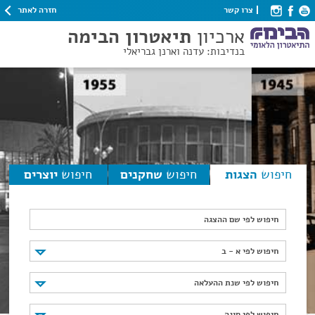
חזרה לאתר
צרו קשר
ארכיון
תיאטרון הבימה
בנדיבות: עדנה וארנן גבריאלי
חיפוש
הצגות
חיפוש
שחקנים
חיפוש
יוצרים
חיפוש לפי שם ההצגה
חיפוש לפי א - ב
חיפוש לפי א - ב
חיפוש לפי שנת ההעלאה
חיפוש לפי שנת ההעלאה
חיפוש לפי סוגה
חיפוש לפי סוגה