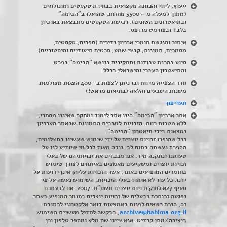
ייעוץ, ליווי והכוונה מקצועית בבחירת טקסטים ומונולוגים
(מתוך למעלה מ – 3500 מחזות, שהועלו ב"הבימה"
ובתיאטרונים השונים). רכישת הטקסטים מתבצעת בארכיון
בלבד ובפורמט מודפס.
איתור והנגשת חומרי ארכיון נדירים
(
ספרים, טקסטים,
מסמכים, תמונות, קבצי שמע, סרטים תיעודיים והיסטוריים)
סיוע בהכנת עבודות ותחקירים בנושא "הבימה" בפרט
והתיאטרון העברי והישראלי בכלל
.
חדר הצפייה מרווח ובו ניתן לצפות ב- 400 הצגות מצולמות
משנות השבעים והלאה (בתיאום מראש!)
תעריפון
אתר ארכיון "הבימה" הינו אתר לימוד ומחקר שאיננו מסחרי,
ללא מטרות רווח. הזכויות למרבית התמונות שבאתר הארכיון
נמצאות בידי תיאטרון "הבימה".
ככל שהופרו זכויות יוצרים על ידי שימוש שעשינו בתצלומים,
ההפרה נעשתה בתום לב. נודה מאוד לכל מי שיודיע לנו על
טעותנו ונתקנה מיד. אנו מכבדים את זכויותיהם של בעלי
זכויות יוצרים ומשקיעים מאמצים באיתורם לצורך שימוש
בחומרים המופיעים באתר, אשר הזכויות עליהן אינן ידועות על
ידנו. כל עוד לא אותרו בעלי הזכויות, השימוש נעשה על פי
סעיף 27א לחוק זכויות יוצרים תשס"ח-2007. אם לדעתכם
נפגעה זכותכם כבעלים של זכויות יוצרים בחומר המופיע באתר
זה, הנכם רשאים לפנות באמצעות דואר אלקטרוני לכתובת:
archive@habima.org.il
, בבקשה לחדול מעשיית השימוש
ביצירה/מתן קרדיט. אנא ציינו שם מלא ומספר טלפון וכן