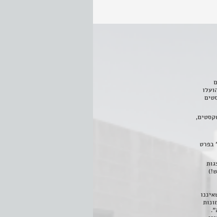
ם
3 מחזות, שהועלו
טים
קסטים,
 בפרט
 ניתן לצפות ב- 400 הצגות
!)
איננו
ונות
".