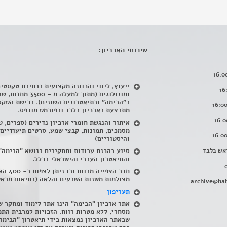
שירותי הארכיון:
ייעוץ, ליווי והכוונה מקצועית בבחירת טקסטי
ומונולוגים (מתוך למעלה מ – 500
ב"הבימה" ובתיאטרונים השונים). רכישת הטקס
מתבצעת בארכיון בלבד ובפורמט מודפס.
איתור והנגשת חומרי ארכיון נדירים
(
ספרים, ט
מסמכים, תמונות, קבצי שמע, סרטים תיעודיים
והיסטוריים)
אש בלבד
סיוע בהכנת עבודות ותחקירים בנושא "הבימה"
והתיאטרון העברי והישראלי בכלל
.
חדר הצפייה מרווח ובו
מצולמות משנות השבעים והלאה (בתיאום מראש
archive@hab
תעריפון
אתר ארכיון "הבימה" הינו אתר לימוד ומחקר ש
מסחרי, ללא מטרות רווח. הזכויות למרבית התמ
שבאתר הארכיון נמצאות בידי תיאטרון "הבימה