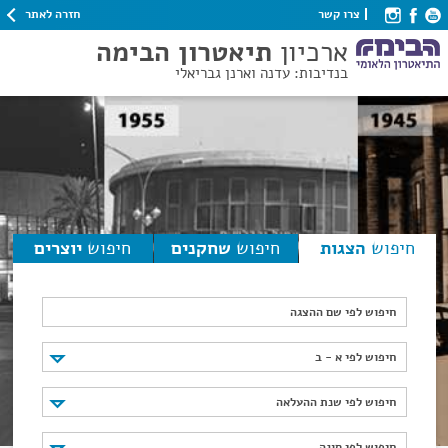
חזרה לאתר
צרו קשר
ארכיון
תיאטרון הבימה
בנדיבות: עדנה וארנן גבריאלי
חיפוש
הצגות
חיפוש
שחקנים
חיפוש
יוצרים
חיפוש לפי שם ההצגה
חיפוש לפי א - ב
חיפוש לפי א - ב
חיפוש לפי שנת ההעלאה
חיפוש לפי שנת ההעלאה
חיפוש לפי סוגה
חיפוש לפי סוגה