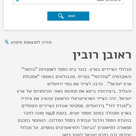
חפש
חזרה לתוצאות חיפוש
ראובן רובין
מגדולי הציירים בארץ. בוגר בית הספר לאמנויות "בוזאר"
והאקדמיה "קולרוסי" בפריס. מהבולטים באומני "אסכולת
ארץ ישראל". הרבה לצייר את נופי ירושלים
והגליל. ביצירותיו ביטא את תחושת האור והרוחניות של ארץ
ישראל. היה הצייר הארצישראלי הראשון שהציג את ציוריו
ב"מגדל דוד" בירושלים. ממקימי אגודת הציירים והפסלים
בארץ ומנהלה במשך מספר שנים. בשנת 1948 מונה לחבר
בוועדת הסמל והדגל שבחרה בסמל המדינה. השתתף בתכנון
תפאורה לתיאטרון 'הבימה' ולתיאטרונים נוספים. על מכלול
יצירתו זכה בפרס ישראל לשנת 1973.