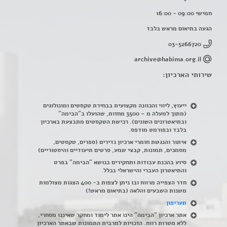
חמישי 09:00 - 16:00
הגעה בתיאום מראש בלבד
03-5266720
archive@habima.org.il
שירותי הארכיון:
ייעוץ, ליווי והכוונה מקצועית בבחירת טקסטים ומונולוגים
(מתוך למעלה מ – 3500 מחזות, שהועלו ב"הבימה"
ובתיאטרונים השונים). רכישת הטקסטים מתבצעת בארכיון
בלבד ובפורמט מודפס.
איתור והנגשת חומרי ארכיון נדירים
(
ספרים, טקסטים,
מסמכים, תמונות, קבצי שמע, סרטים תיעודיים והיסטוריים)
סיוע בהכנת עבודות ותחקירים בנושא "הבימה" בפרט
והתיאטרון העברי והישראלי בכלל
.
חדר הצפייה מרווח ובו ניתן לצפות ב- 400 הצגות מצולמות
משנות השבעים והלאה (בתיאום מראש!)
תעריפון
אתר ארכיון "הבימה" הינו אתר לימוד ומחקר שאיננו מסחרי,
ללא מטרות רווח. הזכויות למרבית התמונות שבאתר הארכיון