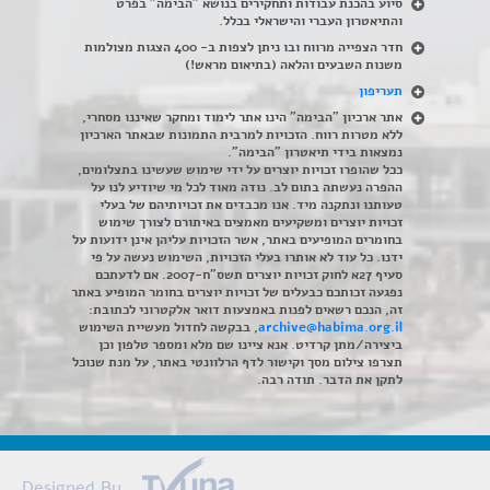
סיוע בהכנת עבודות ותחקירים בנושא "הבימה" בפרט
והתיאטרון העברי והישראלי בכלל
.
חדר הצפייה מרווח ובו ניתן לצפות ב- 400 הצגות מצולמות
משנות השבעים והלאה (בתיאום מראש!)
תעריפון
אתר ארכיון "הבימה" הינו אתר לימוד ומחקר שאיננו מסחרי,
ללא מטרות רווח. הזכויות למרבית התמונות שבאתר הארכיון
נמצאות בידי תיאטרון "הבימה".
ככל שהופרו זכויות יוצרים על ידי שימוש שעשינו בתצלומים,
ההפרה נעשתה בתום לב. נודה מאוד לכל מי שיודיע לנו על
טעותנו ונתקנה מיד. אנו מכבדים את זכויותיהם של בעלי
זכויות יוצרים ומשקיעים מאמצים באיתורם לצורך שימוש
בחומרים המופיעים באתר, אשר הזכויות עליהן אינן ידועות על
ידנו. כל עוד לא אותרו בעלי הזכויות, השימוש נעשה על פי
סעיף 27א לחוק זכויות יוצרים תשס"ח-2007. אם לדעתכם
נפגעה זכותכם כבעלים של זכויות יוצרים בחומר המופיע באתר
זה, הנכם רשאים לפנות באמצעות דואר אלקטרוני לכתובת:
archive@habima.org.il
, בבקשה לחדול מעשיית השימוש
ביצירה/מתן קרדיט. אנא ציינו שם מלא ומספר טלפון וכן
תצרפו צילום מסך וקישור לדף הרלוונטי באתר, על מנת שנוכל
לתקן את הדבר. תודה רבה.
Designed By