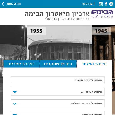
חזרה לאתר
צרו קשר
ארכיון
תיאטרון הבימה
בנדיבות: עדנה וארנן גבריאלי
חיפוש
הצגות
חיפוש
שחקנים
חיפוש
יוצרים
חיפוש לפי שם ההצגה
חיפוש לפי א - ב
חיפוש לפי א - ב
חיפוש לפי שנת ההעלאה
חיפוש לפי שנת ההעלאה
חיפוש לפי סוגה
חיפוש לפי סוגה