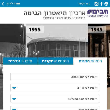
חזרה לאתר
צרו קשר
ארכיון
תיאטרון הבימה
בנדיבות: עדנה וארנן גבריאלי
חיפוש
הצגות
חיפוש
שחקנים
חיפוש
יוצרים
חיפוש לפי שם ההצגה
חיפוש לפי א - ב
חיפוש לפי א - ב
חיפוש לפי שנת ההעלאה
חיפוש לפי שנת ההעלאה
חיפוש לפי סוגה
חיפוש לפי סוגה