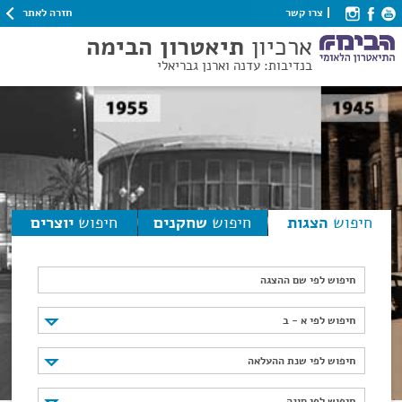
חזרה לאתר
צרו קשר
ארכיון
תיאטרון הבימה
בנדיבות: עדנה וארנן גבריאלי
חיפוש
הצגות
חיפוש
שחקנים
חיפוש
יוצרים
חיפוש לפי שם ההצגה
חיפוש לפי א - ב
חיפוש לפי א - ב
חיפוש לפי שנת ההעלאה
חיפוש לפי שנת ההעלאה
חיפוש לפי סוגה
חיפוש לפי סוגה