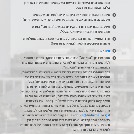
ובתיאטרונים השונים). רכישת הטקסטים מתבצעת בארכיון
בלבד ובפורמט מודפס.
איתור והנגשת חומרי ארכיון נדירים
(
ספרים, טקסטים,
מסמכים, תמונות, קבצי שמע, סרטים תיעודיים והיסטוריים)
סיוע בהכנת עבודות ותחקירים בנושא "הבימה" בפרט
והתיאטרון העברי והישראלי בכלל
.
חדר הצפייה מרווח ובו ניתן לצפות ב- 400 הצגות מצולמות
משנות השבעים והלאה (בתיאום מראש!)
תעריפון
אתר ארכיון "הבימה" הינו אתר לימוד ומחקר שאיננו מסחרי,
ללא מטרות רווח. הזכויות למרבית התמונות שבאתר הארכיון
נמצאות בידי תיאטרון "הבימה".
ככל שהופרו זכויות יוצרים על ידי שימוש שעשינו בתצלומים,
ההפרה נעשתה בתום לב. נודה מאוד לכל מי שיודיע לנו על
טעותנו ונתקנה מיד. אנו מכבדים את זכויותיהם של בעלי
זכויות יוצרים ומשקיעים מאמצים באיתורם לצורך שימוש
בחומרים המופיעים באתר, אשר הזכויות עליהן אינן ידועות על
ידנו. כל עוד לא אותרו בעלי הזכויות, השימוש נעשה על פי
סעיף 27א לחוק זכויות יוצרים תשס"ח-2007. אם לדעתכם
נפגעה זכותכם כבעלים של זכויות יוצרים בחומר המופיע באתר
זה, הנכם רשאים לפנות באמצעות דואר אלקטרוני לכתובת:
archive@habima.org.il
, בבקשה לחדול מעשיית השימוש
ביצירה/מתן קרדיט. אנא ציינו שם מלא ומספר טלפון וכן
תצרפו צילום מסך וקישור לדף הרלוונטי באתר, על מנת שנוכל
לתקן את הדבר. תודה רבה.